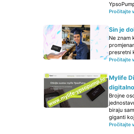
YpsoPump 
Pročitajte 
Sin je 
Ne znam ka
promjenama
presretni 
Pročitajte 
Mylife D
digitaln
Brojne oso
jednostav
biraju sa
giganti ko
Pročitajte 