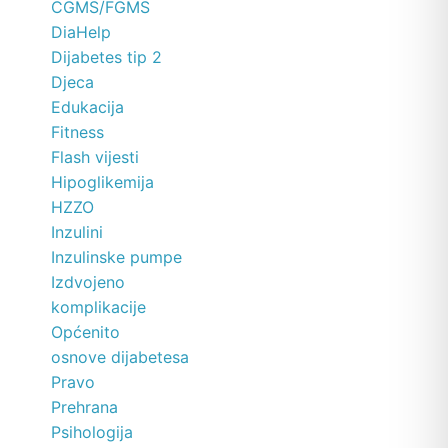
CGMS/FGMS
DiaHelp
Dijabetes tip 2
Djeca
Edukacija
Fitness
Flash vijesti
Hipoglikemija
HZZO
Inzulini
Inzulinske pumpe
Izdvojeno
komplikacije
Općenito
osnove dijabetesa
Pravo
Prehrana
Psihologija