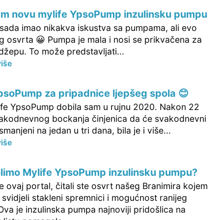
am novu mylife YpsoPump inzulinsku pumpu
sada imao nikakva iskustva sa pumpama, ali evo
 osvrta 😀 Pumpa je mala i nosi se prikvačena za
u džepu. To može predstavljati...
više
psoPump za pripadnice ljepšeg spola 😊
ife YpsoPump dobila sam u rujnu 2020. Nakon 22
akodnevnog bockanja činjenica da će svakodnevni
smanjeni na jedan u tri dana, bila je i više...
više
olimo Mylife YpsoPump inzulinsku pumpu?
e ovaj portal, čitali ste osvrt našeg Branimira kojem
 svidjeli stakleni spremnici i mogućnost ranijeg
Ova je inzulinska pumpa najnoviji pridošlica na