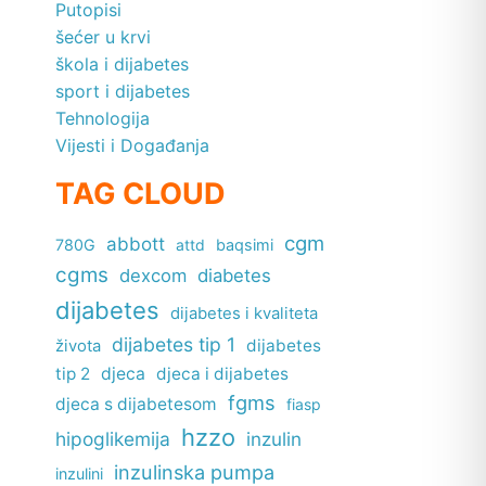
Putopisi
šećer u krvi
škola i dijabetes
sport i dijabetes
Tehnologija
Vijesti i Događanja
TAG CLOUD
cgm
abbott
780G
attd
baqsimi
cgms
dexcom
diabetes
dijabetes
dijabetes i kvaliteta
dijabetes tip 1
dijabetes
života
tip 2
djeca
djeca i dijabetes
fgms
djeca s dijabetesom
fiasp
hzzo
hipoglikemija
inzulin
inzulinska pumpa
inzulini