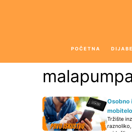
POČETNA
DIJABE
malapumpa
Osobno 
mobitel
Tržište in
raznoliko,