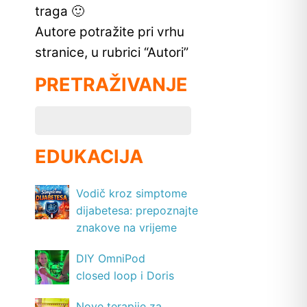
traga 🙂
Autore potražite pri vrhu
stranice, u rubrici “Autori”
PRETRAŽIVANJE
EDUKACIJA
Vodič kroz simptome
dijabetesa: prepoznajte
znakove na vrijeme
DIY OmniPod
closed loop i Doris
Nove terapije za