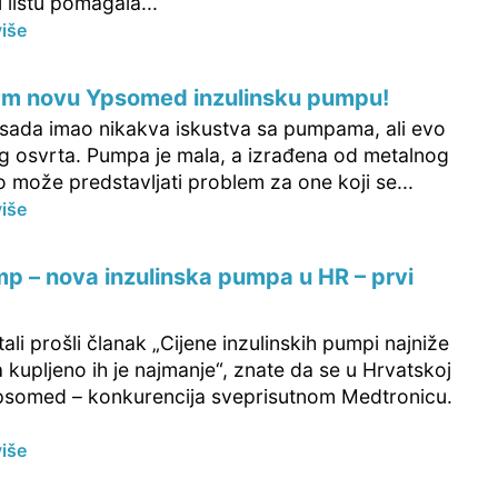
listu pomagala...
više
am novu Ypsomed inzulinsku pumpu!
sada imao nikakva iskustva sa pumpama, ali evo
 osvrta. Pumpa je mala, a izrađena od metalnog
o može predstavljati problem za one koji se...
više
 – nova inzulinska pumpa u HR – prvi
tali prošli članak „Cijene inzulinskih pumpi najniže
 kupljeno ih je najmanje“, znate da se u Hrvatskoj
psomed – konkurencija sveprisutnom Medtronicu.
više