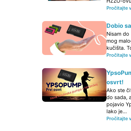
HZZO-ovu 
Pročitajte 
Dobio s
Nisam do 
mog malog
kučišta. T
Pročitajte 
YpsoPump
osvrt!
Ako ste či
do sada, a
pojavio Y
Iako je...
Pročitajte 