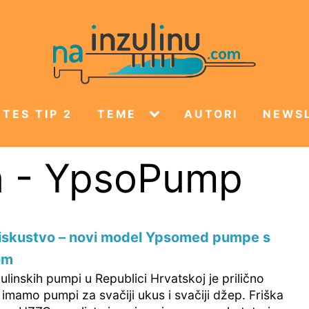
TES TIP 2
TEME
AUTORI
NEWS
 - YpsoPump
iskustvo – novi model Ypsomed pumpe s
om
zulinskih pumpi u Republici Hrvatskoj je prilično
 imamo pumpi za svačiji ukus i svačiji džep. Friška