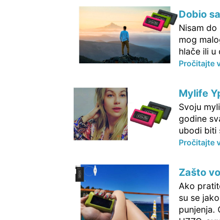
Dobio s
Nisam do 
mog malog
hlače ili 
Pročitajte 
Mylife Y
Svoju myl
godine sv
ubodi biti 
Pročitajte 
Zašto v
Ako pratit
su se jako
punjenja. 