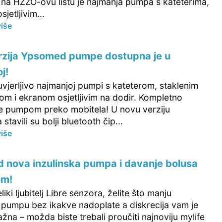
a na HZZO-ovu listu je najmanja pumpa s kateterima,
jetljivim...
više
rzija Ypsomed pumpe dostupna je u
j!
 uvjerljivo najmanjoj pumpi s kateterom, staklenim
om i ekranom osjetljivim na dodir. Kompletno
je pumpom preko mobitela! U novu verziju
tavili su bolji bluetooth čip...
više
 nova inzulinska pumpa i davanje bolusa
om!
liki ljubitelj Libre senzora, želite što manju
u pumpu bez ikakve nadoplate a diskrecija vam je
žna – možda biste trebali proučiti najnoviju mylife