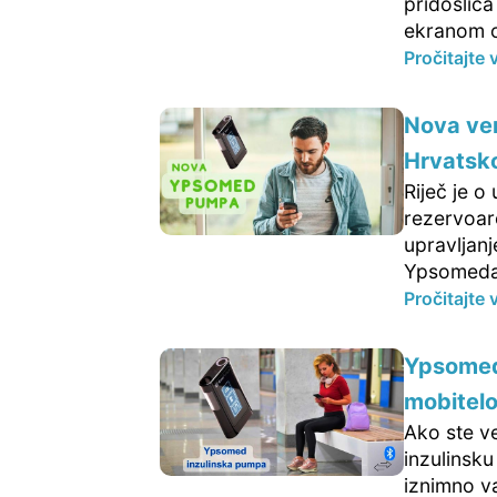
pridošlic
ekranom os
Pročitajte 
Nova ve
Hrvatsko
Riječ je o
rezervoar
upravljan
Ypsomeda s
Pročitajte 
Ypsomed
mobitel
Ako ste ve
inzulinsk
iznimno va