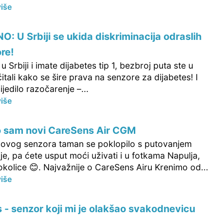
više
: U Srbiji se ukida diskriminacija odraslih
re!
 u Srbiji i imate dijabetes tip 1, bezbroj puta ste u
itali kako se šire prava na senzore za dijabetes! I
lijedilo razočarenje –...
više
o sam novi CareSens Air CGM
e ovog senzora taman se poklopilo s putovanjem
ije, pa ćete usput moći uživati i u fotkama Napulja,
 okolice 😊. Najvažnije o CareSens Airu Krenimo od...
više
s - senzor koji mi je olakšao svakodnevicu