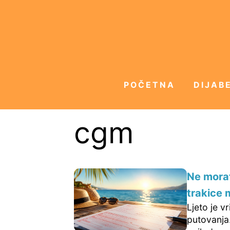
POČETNA
DIJABE
cgm
Ne morat
trakice m
Ljeto je v
putovanja