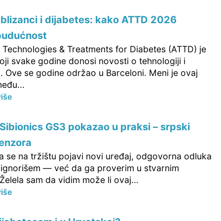
i blizanci i dijabetes: kako ATTD 2026
 budućnost
Technologies & Treatments for Diabetes (ATTD) je
ji svake godine donosi novosti o tehnologiji i
. Ove se godine održao u Barceloni. Meni je ovaj
eđu...
više
Sibionics GS3 pokazao u praksi – srpski
senzora
 se na tržištu pojavi novi uređaj, odgovorna odluka
a ignorišem — već da ga proverim u stvarnim
Želela sam da vidim može li ovaj...
više