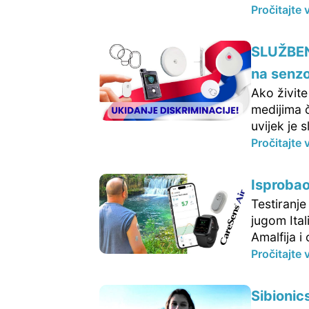
Pročitajte 
SLUŽBENO
na senzo
Ako živite
medijima č
uvijek je s
Pročitajte 
Isproba
Testiranj
jugom Ital
Amalfija i
Pročitajte 
Sibionic