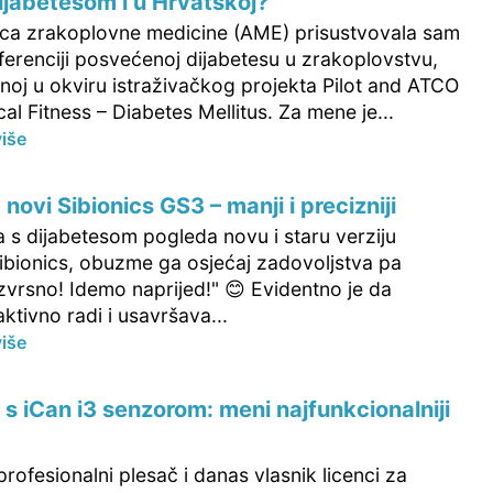
 dijabetesom i u Hrvatskoj?
nica zrakoplovne medicine (AME) prisustvovala sam
erenciji posvećenoj dijabetesu u zrakoplovstvu,
noj u okviru istraživačkog projekta Pilot and ATCO
l Fitness – Diabetes Mellitus. Za mene je...
više
novi Sibionics GS3 – manji i precizniji
 s dijabetesom pogleda novu i staru verziju
ibionics, obuzme ga osjećaj zadovoljstva pa
Izvrsno! Idemo naprijed!" 😊 Evidentno je da
aktivno radi i usavršava...
više
 s iCan i3 senzorom: meni najfunkcionalniji
profesionalni plesač i danas vlasnik licenci za