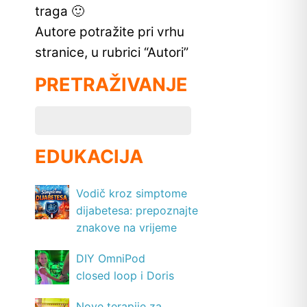
traga 🙂
Autore potražite pri vrhu
stranice, u rubrici “Autori”
PRETRAŽIVANJE
EDUKACIJA
Vodič kroz simptome
dijabetesa: prepoznajte
znakove na vrijeme
DIY OmniPod
closed loop i Doris
Nove terapije za