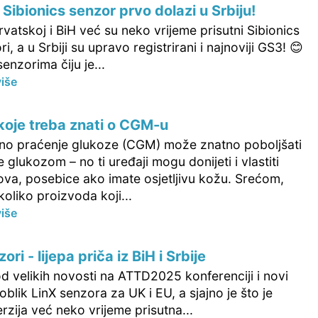
 Sibionics senzor prvo dolazi u Srbiju!
Hrvatskoj i BiH već su neko vrijeme prisutni Sibionics
i, a u Srbiji su upravo registrirani i najnoviji GS3! 😊
senzorima čiju je...
više
 koje treba znati o CGM-u
ano praćenje glukoze (CGM) može znatno poboljšati
e glukozom – no ti uređaji mogu donijeti i vlastiti
ova, posebice ako imate osjetljivu kožu. Srećom,
koliko proizvoda koji...
više
ori - lijepa priča iz BiH i Srbije
d velikih novosti na ATTD2025 konferenciji i novi
 oblik LinX senzora za UK i EU, a sjajno je što je
rzija već neko vrijeme prisutna...