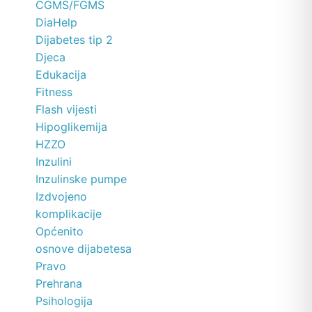
CGMS/FGMS
DiaHelp
Dijabetes tip 2
Djeca
Edukacija
Fitness
Flash vijesti
Hipoglikemija
HZZO
Inzulini
Inzulinske pumpe
Izdvojeno
komplikacije
Općenito
osnove dijabetesa
Pravo
Prehrana
Psihologija