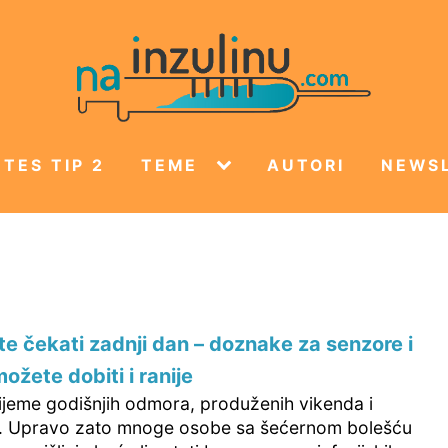
TES TIP 2
TEME
AUTORI
NEWS
e čekati zadnji dan – doznake za senzore i
ožete dobiti i ranije
rijeme godišnjih odmora, produženih vikenda i
. Upravo zato mnoge osobe sa šećernom bolešću