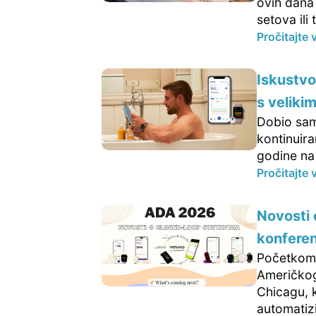
ovih dana 
setova ili 
Pročitajte 
Iskustvo
s veliki
Dobio sam
kontinuir
godine na 
Pročitajte 
Novosti
konferen
Početkom 
Američkog
Chicagu, k
automatizi