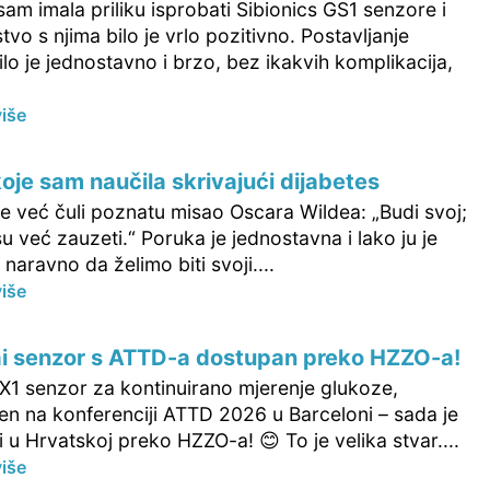
m imala priliku isprobati Sibionics GS1 senzore i
tvo s njima bilo je vrlo pozitivno. Postavljanje
lo je jednostavno i brzo, bez ikakvih komplikacija,
više
koje sam naučila skrivajući dijabetes
e već čuli poznatu misao Oscara Wildea: „Budi svoj;
 su već zauzeti.“ Poruka je jednostavna i lako ju je
 naravno da želimo biti svoji....
više
ai senzor s ATTD-a dostupan preko HZZO-a!
 X1 senzor za kontinuirano mjerenje glukoze,
jen na konferenciji ATTD 2026 u Barceloni – sada je
 u Hrvatskoj preko HZZO-a! 😊 To je velika stvar....
više