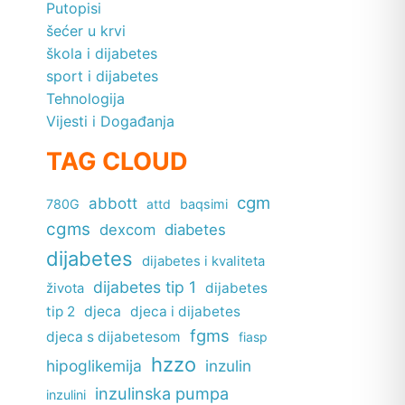
Putopisi
šećer u krvi
škola i dijabetes
sport i dijabetes
Tehnologija
Vijesti i Događanja
TAG CLOUD
cgm
abbott
780G
attd
baqsimi
cgms
dexcom
diabetes
dijabetes
dijabetes i kvaliteta
dijabetes tip 1
dijabetes
života
tip 2
djeca
djeca i dijabetes
fgms
djeca s dijabetesom
fiasp
hzzo
hipoglikemija
inzulin
inzulinska pumpa
inzulini