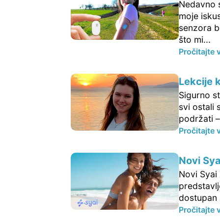
Nedavno sa
moje iskus
senzora bi
što mi...
Pročitajte 
Lekcije 
Sigurno st
svi ostali
podržati –
Pročitajte 
Novi Sy
Novi Syai
predstavl
dostupan i
Pročitajte 