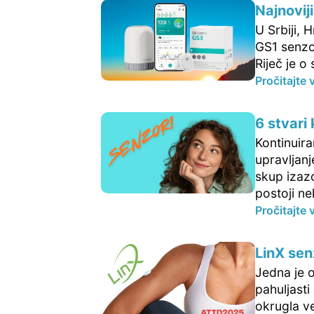
Najnoviji
U Srbiji, 
GS1 senzor
Riječ je o 
Pročitajte 
6 stvari
Kontinuir
upravljanj
skup izaz
postoji ne
Pročitajte 
LinX senz
Jedna je o
pahuljasti
okrugla ve