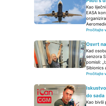
Piloti s
Kao liječ
EASA konf
organizira
Aeromedica
Pročitajte 
Osvrt na 
Kad osoba
senzora S
pomisli: „
Sibionics 
Pročitajte 
Iskustvo
do sada
Kao bivši 