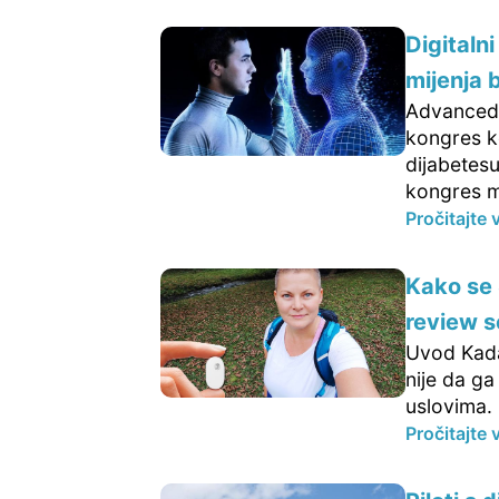
Digitaln
mijenja
Advanced 
kongres ko
dijabetesu
kongres m
Pročitajte 
Kako se 
review 
Uvod Kada
nije da g
uslovima. 
Pročitajte 