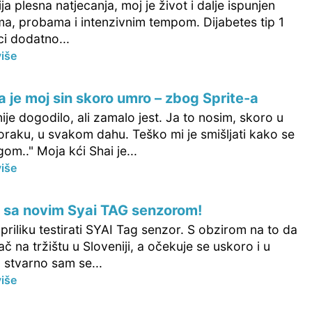
ja plesna natjecanja, moj je život i dalje ispunjen
ma, probama i intenzivnim tempom. Dijabetes tip 1
ci dodatno...
više
 je moj sin skoro umro – zbog Sprite-a
nije dogodilo, ali zamalo jest. Ja to nosim, skoro u
raku, u svakom dahu. Teško mi je smišljati kako se
gom.." Moja kći Shai je...
više
 sa novim Syai TAG senzorom!
riliku testirati SYAI Tag senzor. S obzirom na to da
rač na tržištu u Sloveniji, a očekuje se uskoro i u
 stvarno sam se...
više