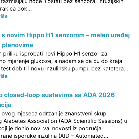
razmišljaju hoće li ostati bez senzora, infuzijskih
trakica dok...
više
 s novim Hippo H1 senzorom – malen uređaj
m planovima
 priliku isprobati novi Hippo H1 senzor za
ano mjerenje glukoze, a nadam se da ću do kraja
test dobiti i novu inzulinsku pumpu bez katetera...
više
 o closed-loop sustavima sa ADA 2026
cije
ovog mjeseca održan je znanstveni skup
 Aiabetes Association (ADA Scientific Sessions) u
oji je donio novi val novosti iz područja
rane isporuke inzulina (AID – Automated...