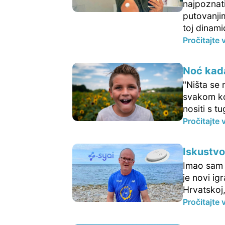
najpoznati
putovanji
toj dinami
Pročitajte 
Noć kada
"Ništa se 
svakom ko
nositi s tu
Pročitajte 
Iskustvo
Imao sam p
je novi ig
Hrvatskoj,
Pročitajte 