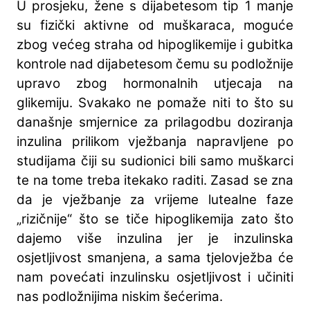
U prosjeku, žene s dijabetesom tip 1 manje
su fizički aktivne od muškaraca, moguće
zbog većeg straha od hipoglikemije i gubitka
kontrole nad dijabetesom čemu su podložnije
upravo zbog hormonalnih utjecaja na
glikemiju. Svakako ne pomaže niti to što su
današnje smjernice za prilagodbu doziranja
inzulina prilikom vježbanja napravljene po
studijama čiji su sudionici bili samo muškarci
te na tome treba itekako raditi. Zasad se zna
da je vježbanje za vrijeme lutealne faze
„rizičnije“ što se tiče hipoglikemija zato što
dajemo više inzulina jer je inzulinska
osjetljivost smanjena, a sama tjelovježba će
nam povećati inzulinsku osjetljivost i učiniti
nas podložnijima niskim šećerima.