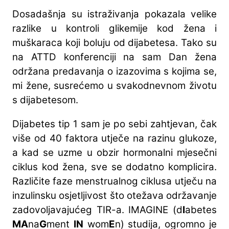
Dosadašnja su istraživanja pokazala velike
razlike u kontroli glikemije kod žena i
muškaraca koji boluju od dijabetesa. Tako su
na ATTD konferenciji na sam Dan žena
održana predavanja o izazovima s kojima se,
mi žene, susrećemo u svakodnevnom životu
s dijabetesom.
Dijabetes tip 1 sam je po sebi zahtjevan, čak
više od 40 faktora utječe na razinu glukoze,
a kad se uzme u obzir hormonalni mjesečni
ciklus kod žena, sve se dodatno komplicira.
Različite faze menstrualnog ciklusa utječu na
inzulinsku osjetljivost što otežava održavanje
zadovoljavajućeg TIR-a. IMAGINE (d
I
abetes
MA
na
G
ment
IN
wom
E
n) studija, ogromno je