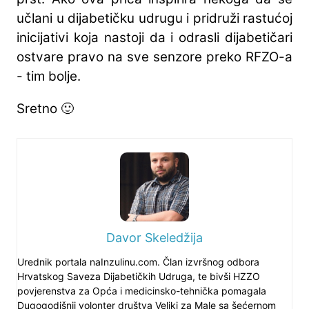
učlani u dijabetičku udrugu i pridruži rastućoj
inicijativi koja nastoji da i odrasli dijabetičari
ostvare pravo na sve senzore preko RFZO-a
- tim bolje.
Sretno 🙂
Davor Skeledžija
Urednik portala naInzulinu.com. Član izvršnog odbora
Hrvatskog Saveza Dijabetičkih Udruga, te bivši HZZO
povjerenstva za Opća i medicinsko-tehnička pomagala
Dugogodišnji volonter društva Veliki za Male sa šećernom