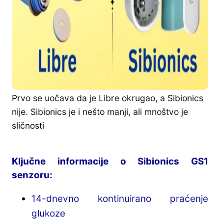
Prvo se uočava da je Libre okrugao, a Sibionics
nije. Sibionics je i nešto manji, ali mnoštvo je
sličnosti
Ključne informacije o Sibionics GS1
senzoru:
14-dnevno kontinuirano praćenje
glukoze