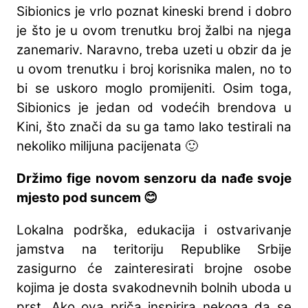
Sibionics je vrlo poznat kineski brend i dobro
je što je u ovom trenutku broj žalbi na njega
zanemariv. Naravno, treba uzeti u obzir da je
u ovom trenutku i broj korisnika malen, no to
bi se uskoro moglo promijeniti. Osim toga,
Sibionics je jedan od vodećih brendova u
Kini, što znači da su ga tamo lako testirali na
nekoliko milijuna pacijenata 🙂
Držimo fige novom senzoru da nađe svoje
mjesto pod suncem 😊
Lokalna podrška, edukacija i ostvarivanje
jamstva na teritoriju Republike Srbije
zasigurno će zainteresirati brojne osobe
kojima je dosta svakodnevnih bolnih uboda u
prst. Ako ova priča inspirira nekoga da se