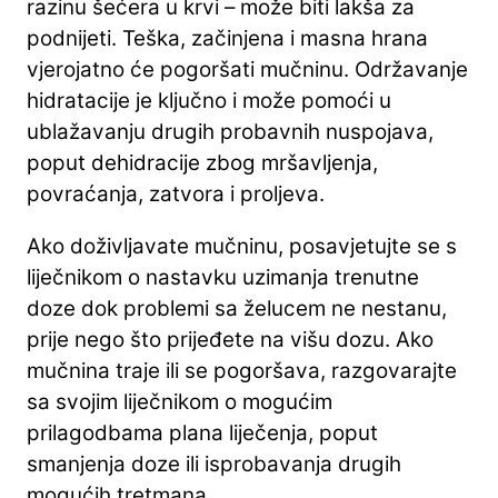
razinu šećera u krvi – može biti lakša za
podnijeti. Teška, začinjena i masna hrana
vjerojatno će pogoršati mučninu. Održavanje
hidratacije je ključno i može pomoći u
ublažavanju drugih probavnih nuspojava,
poput dehidracije zbog mršavljenja,
povraćanja, zatvora i proljeva.
Ako doživljavate mučninu, posavjetujte se s
liječnikom o nastavku uzimanja trenutne
doze dok problemi sa želucem ne nestanu,
prije nego što prijeđete na višu dozu. Ako
mučnina traje ili se pogoršava, razgovarajte
sa svojim liječnikom o mogućim
prilagodbama plana liječenja, poput
smanjenja doze ili isprobavanja drugih
mogućih tretmana.