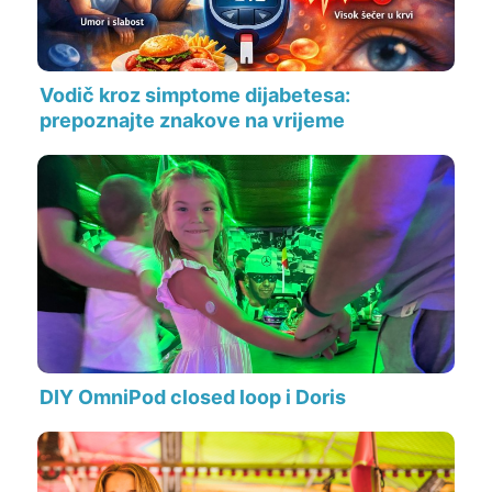
Vodič kroz simptome dijabetesa:
prepoznajte znakove na vrijeme
DIY OmniPod closed loop i Doris