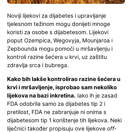
Noviji lijekovi za dijabetes i upravljanje
tjelesnom težinom mogu donijeti mnoge
koristi za osobe s dijabetesom. Lijekovi
poput Ozempica, Wegovyja, Mounjaroa i
Zepbounda mogu pomoći u mršavljenju i
kontroli razine šećera u krvi, uz zaštitu
zdravlja srca i bubrega.
Kako bih lakše kontrolirao razine šećera u
krvi i mršavljenje, isprobao sam nekoliko
lijekova na bazi inkretina.
Iako ih je zasad
FDA odobrila samo za dijabetes tip 2 i
pretilost, FDA ne zabranjuje ni onima s
dijabetesom tip 1 korištenje tih lijekova. Neki
liječnici također propisuju ove lijekove
off-