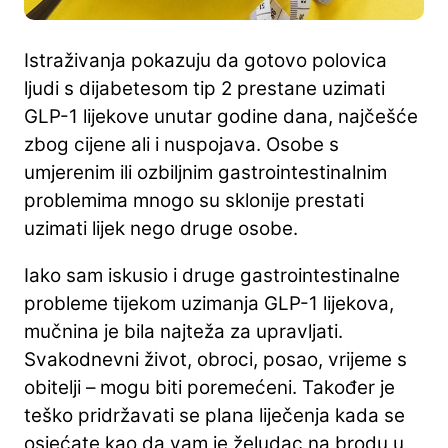
Istraživanja pokazuju da gotovo polovica
ljudi s dijabetesom tip 2 prestane uzimati
GLP-1 lijekove unutar godine dana, najčešće
zbog cijene ali i nuspojava. Osobe s
umjerenim ili ozbiljnim gastrointestinalnim
problemima mnogo su sklonije prestati
uzimati lijek nego druge osobe.
Iako sam iskusio i druge gastrointestinalne
probleme tijekom uzimanja GLP-1 lijekova,
mučnina je bila najteža za upravljati.
Svakodnevni život, obroci, posao, vrijeme s
obitelji – mogu biti poremećeni. Također je
teško pridržavati se plana liječenja kada se
osjećate kao da vam je želudac na brodu u