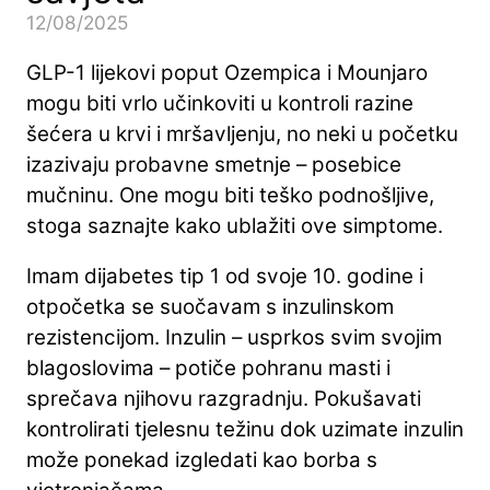
12/08/2025
GLP-1 lijekovi poput Ozempica i Mounjaro
mogu biti vrlo učinkoviti u kontroli razine
šećera u krvi i mršavljenju, no neki u početku
izazivaju probavne smetnje – posebice
mučninu. One mogu biti teško podnošljive,
stoga saznajte kako ublažiti ove simptome.
Imam dijabetes tip 1 od svoje 10. godine i
otpočetka se suočavam s inzulinskom
rezistencijom. Inzulin – usprkos svim svojim
blagoslovima – potiče pohranu masti i
sprečava njihovu razgradnju. Pokušavati
kontrolirati tjelesnu težinu dok uzimate inzulin
može ponekad izgledati kao borba s