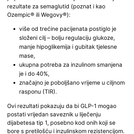
rezultate za semaglutid (poznat i kao
Ozempic® ili Wegovy®):
više od trećine pacijenata postiglo je
složeni cilj – bolju regulaciju glukoze,
manje hipoglikemija i gubitak tjelesne
mase,
ukupna potreba za inzulinom smanjena
je i do 40%,
značajno je poboljšano vrijeme u ciljnom
rasponu (TIR).
Ovi rezultati pokazuju da bi GLP-1 mogao
postati vrijedan saveznik u liječenju
dijabetesa tip 1, posebno kod onih koji se
bore s pretilošću i inzulinskom rezistencijom.