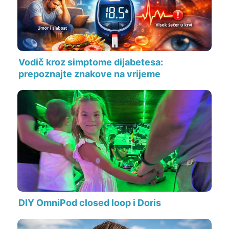
Vodič kroz simptome dijabetesa:
prepoznajte znakove na vrijeme
DIY OmniPod closed loop i Doris