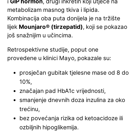
i
GIP hormon
, drugi inkretin koji utječe na
metabolizam masnog tkiva i lipida.
Kombinacija oba puta donijela je na tržište
lijek
Mounjaro® (tirzepatid)
, koji se pokazao
još snažnijim u učincima.
Retrospektivne studije, poput one
provedene u klinici Mayo, pokazale su:
prosječan gubitak tjelesne mase od 8 do
10%,
značajan pad HbA1c vrijednosti,
smanjenje dnevnih doza inzulina za oko
trećinu,
bez povećanja rizika od ketoacidoze ili
ozbiljnih hipoglikemija.