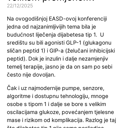
22/12/2025
Na ovogodišnjoj EASD-ovoj konferenciji
jedna od najzanimljivijih tema bila je
budućnost liječenja dijabetesa tip 1. U
središtu su bili agonisti GLP-1 (glukagonu
sličan peptid 1) i GIP-a (želučani inhibicijski
peptid). Dok je inzulin i dalje nezamjenjiv
temelj terapije, jasno je da on sam po sebi
često nije dovoljan.
Čak i uz najmodernije pumpe, senzore,
algoritme i dostupnu tehnologiju, mnoge
osobe s tipom 1 i dalje se bore s velikim
oscilacijama glukoze, povećanjem tjelesne
mase i rizikom od komplikacija. Razlog je taj