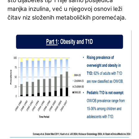
što dijabetes tip 1 nije samo posljedica
manjka inzulina, već u njegovoj osnovi leži
čitav niz složenih metaboličkih poremećaja.