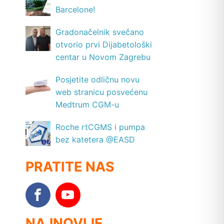
Barcelone!
Gradonačelnik svečano
otvorio prvi Dijabetološki
centar u Novom Zagrebu
Posjetite odličnu novu
web stranicu posvećenu
Medtrum CGM-u
Roche rtCGMS i pumpa
bez katetera @EASD
PRATITE NAS
NAJNOVIJE