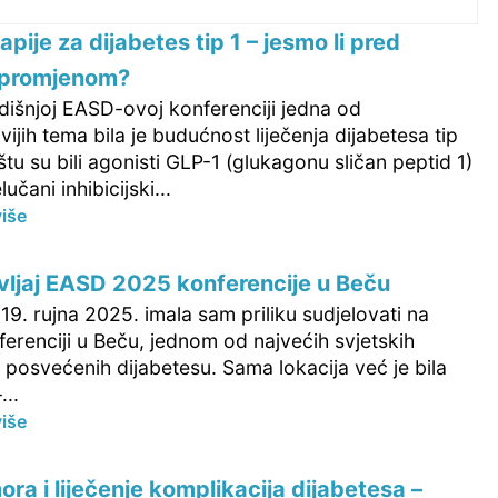
pije za dijabetes tip 1 – jesmo li pred
 promjenom?
išnjoj EASD-ovoj konferenciji jedna od
ivijih tema bila je budućnost liječenja dijabetesa tip
štu su bili agonisti GLP-1 (glukagonu sličan peptid 1)
lučani inhibicijski...
više
vljaj EASD 2025 konferencije u Beču
19. rujna 2025. imala sam priliku sudjelovati na
erenciji u Beču, jednom od najvećih svjetskih
 posvećenih dijabetesu. Sama lokacija već je bila
...
više
ra i liječenje komplikacija dijabetesa –