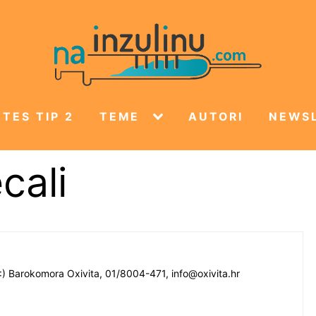
TES TIP 2
TEME
AUTORI
NEWS
cali
 :) Barokomora Oxivita, 01/8004-471,
info@oxivita.hr