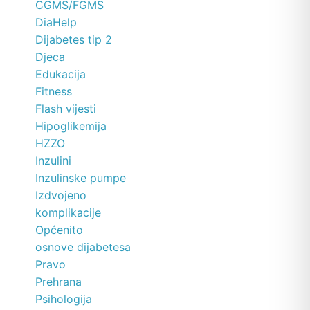
CGMS/FGMS
DiaHelp
Dijabetes tip 2
Djeca
Edukacija
Fitness
Flash vijesti
Hipoglikemija
HZZO
Inzulini
Inzulinske pumpe
Izdvojeno
komplikacije
Općenito
osnove dijabetesa
Pravo
Prehrana
Psihologija