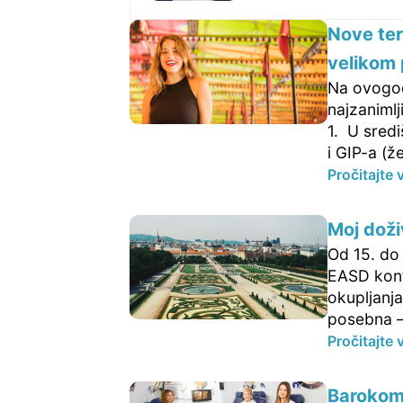
Nove tera
velikom
Na ovogod
najzanimlj
1. U sredi
i GIP-a (že
Pročitajte 
Moj doži
Od 15. do 
EASD konf
okupljanja
posebna –
Pročitajte 
Barokomo