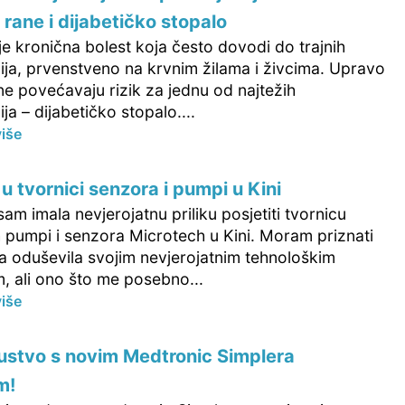
 rane i dijabetičko stopalo
je kronična bolest koja često dovodi do trajnih
ija, prvenstveno na krvnim žilama i živcima. Upravo
ne povećavaju rizik za jednu od najtežih
ja – dijabetičko stopalo....
više
 u tvornici senzora i pumpi u Kini
m imala nevjerojatnu priliku posjetiti tvornicu
h pumpi i senzora Microtech u Kini. Moram priznati
a oduševila svojim nevjerojatnim tehnološkim
, ali ono što me posebno...
više
ustvo s novim Medtronic Simplera
m!