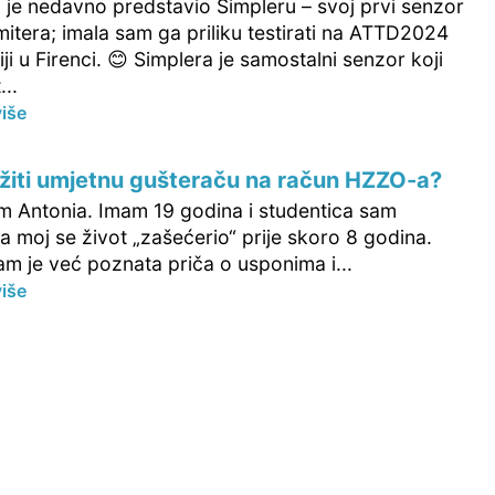
 je nedavno predstavio Simpleru – svoj prvi senzor
itera; imala sam ga priliku testirati na ATTD2024
ji u Firenci. 😊 Simplera je samostalni senzor koji
...
više
žiti umjetnu gušteraču na račun HZZO-a?
am Antonia. Imam 19 godina i studentica sam
a moj se život „zašećerio“ prije skoro 8 godina.
am je već poznata priča o usponima i...
više