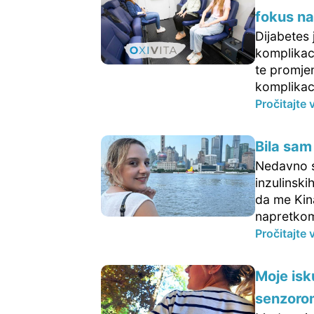
fokus na
Dijabetes 
komplikac
te promje
komplikaci
Pročitajte 
Bila sam
Nedavno sa
inzulinski
da me Kin
napretkom
Pročitajte 
Moje isk
senzoro