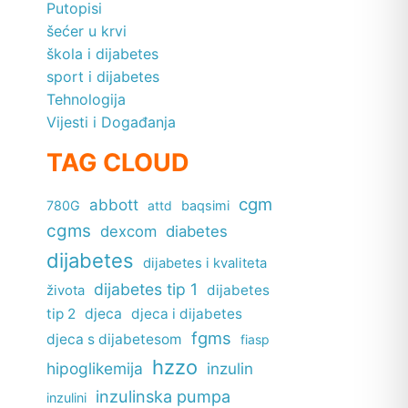
Putopisi
šećer u krvi
škola i dijabetes
sport i dijabetes
Tehnologija
Vijesti i Događanja
TAG CLOUD
cgm
abbott
780G
attd
baqsimi
cgms
dexcom
diabetes
dijabetes
dijabetes i kvaliteta
dijabetes tip 1
dijabetes
života
tip 2
djeca
djeca i dijabetes
fgms
djeca s dijabetesom
fiasp
hzzo
hipoglikemija
inzulin
inzulinska pumpa
inzulini