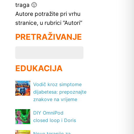
traga 🙂
Autore potražite pri vrhu
stranice, u rubrici “Autori”
PRETRAŽIVANJE
EDUKACIJA
Vodič kroz simptome
dijabetesa: prepoznajte
znakove na vrijeme
DIY OmniPod
closed loop i Doris
Nove terapije za