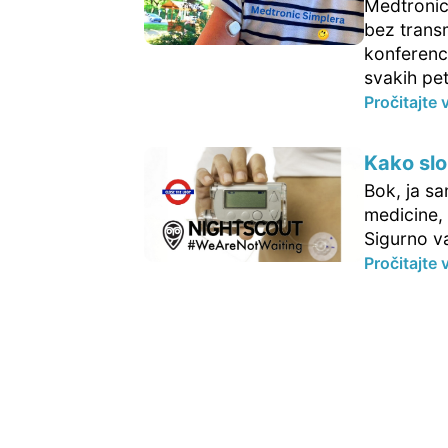
Medtronic
bez transm
konferenci
svakih pet
Pročitajte 
Kako slo
Bok, ja s
medicine, 
Sigurno v
Pročitajte 