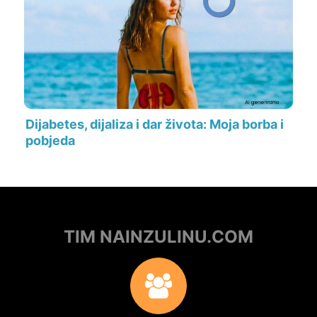
Dijabetes, dijaliza i dar života: Moja borba i
pobjeda
TIM NAINZULINU.COM