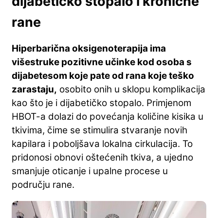
dijabetičko stopalo i kronične
rane
Hiperbarična oksigenoterapija ima
višestruke pozitivne učinke kod osoba s
dijabetesom koje pate od rana koje teško
zarastaju,
osobito onih u sklopu komplikacija
kao što je i dijabetičko stopalo. Primjenom
HBOT-a dolazi do povećanja količine kisika u
tkivima, čime se stimulira stvaranje novih
kapilara i poboljšava lokalna cirkulacija. To
pridonosi obnovi oštećenih tkiva, a ujedno
smanjuje oticanje i upalne procese u
području rane.