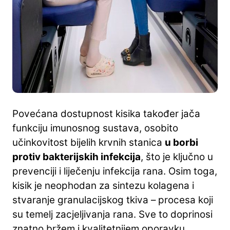
Povećana dostupnost kisika također jača
funkciju imunosnog sustava, osobito
učinkovitost bijelih krvnih stanica
u borbi
protiv bakterijskih infekcija
, što je ključno u
prevenciji i liječenju infekcija rana. Osim toga,
kisik je neophodan za sintezu kolagena i
stvaranje granulacijskog tkiva – procesa koji
su temelj zacjeljivanja rana. Sve to doprinosi
znatno bržem i kvalitetnijem oporavku