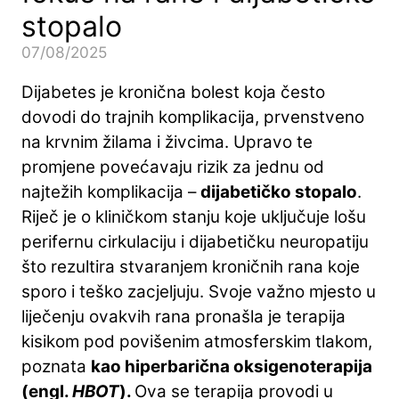
stopalo
07/08/2025
Dijabetes je kronična bolest koja često
dovodi do trajnih komplikacija, prvenstveno
na krvnim žilama i živcima. Upravo te
promjene povećavaju rizik za jednu od
najtežih komplikacija –
dijabetičko stopalo
.
Riječ je o kliničkom stanju koje uključuje lošu
perifernu cirkulaciju i dijabetičku neuropatiju
što rezultira stvaranjem kroničnih rana koje
sporo i teško zacjeljuju. Svoje važno mjesto u
liječenju ovakvih rana pronašla je terapija
kisikom pod povišenim atmosferskim tlakom,
poznata
kao hiperbarična oksigenoterapija
(engl.
HBOT
).
Ova se terapija provodi u