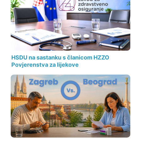
HSDU na sastanku s članicom HZZO
Povjerenstva za lijekove