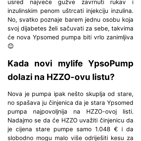
usred najveće gužve zavrnuti rukav i
inzulinskim penom uštrcati injekciju inzulina.
No, svatko poznaje barem jednu osobu koja
svoj dijabetes želi sačuvati za sebe, takvima
će nova Ypsomed pumpa biti vrlo zanimljiva
😊
Kada novi mylife YpsoPump
dolazi na HZZO-ovu listu?
Nova je pumpa ipak nešto skuplja od stare,
no spašava ju činjenica da je stara Ypsomed
pumpa najpovoljnija na HZZO-ovoj listi.
Nadajmo se da će HZZO uvažiti činjenicu da
je cijena stare pumpe samo 1.048 € i da
slobodno mogu malo više odriješiti kesu za