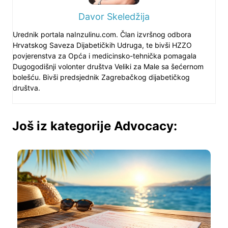
Davor Skeledžija
Urednik portala naInzulinu.com. Član izvršnog odbora
Hrvatskog Saveza Dijabetičkih Udruga, te bivši HZZO
povjerenstva za Opća i medicinsko-tehnička pomagala
Dugogodišnji volonter društva Veliki za Male sa šećernom
bolešću. Bivši predsjednik Zagrebačkog dijabetičkog
društva.
Još iz kategorije Advocacy: