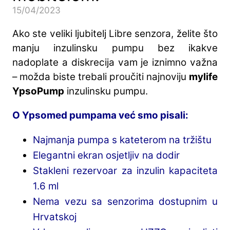
15/04/2023
Ako ste veliki ljubitelj Libre senzora, želite što
manju inzulinsku pumpu bez ikakve
nadoplate a diskrecija vam je iznimno važna
– možda biste trebali proučiti najnoviju
mylife
YpsoPump
inzulinsku pumpu.
O Ypsomed pumpama već smo pisali:
Najmanja pumpa s kateterom na tržištu
Elegantni ekran osjetljiv na dodir
Stakleni rezervoar za inzulin kapaciteta
1.6 ml
Nema vezu sa senzorima dostupnim u
Hrvatskoj