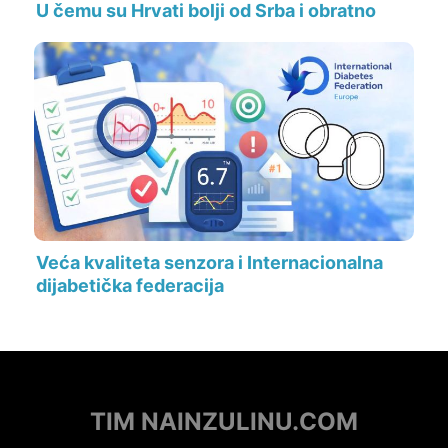
U čemu su Hrvati bolji od Srba i obratno
Veća kvaliteta senzora i Internacionalna
dijabetička federacija
TIM NAINZULINU.COM