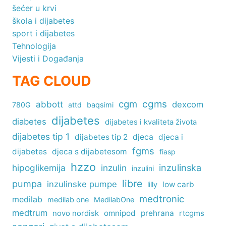
šećer u krvi
škola i dijabetes
sport i dijabetes
Tehnologija
Vijesti i Događanja
TAG CLOUD
cgm
cgms
abbott
dexcom
780G
attd
baqsimi
dijabetes
diabetes
dijabetes i kvaliteta života
dijabetes tip 1
dijabetes tip 2
djeca
djeca i
fgms
dijabetes
djeca s dijabetesom
fiasp
hzzo
inzulinska
hipoglikemija
inzulin
inzulini
libre
pumpa
inzulinske pumpe
low carb
lilly
medtronic
medilab
medilab one
MedilabOne
medtrum
omnipod
prehrana
rtcgms
novo nordisk