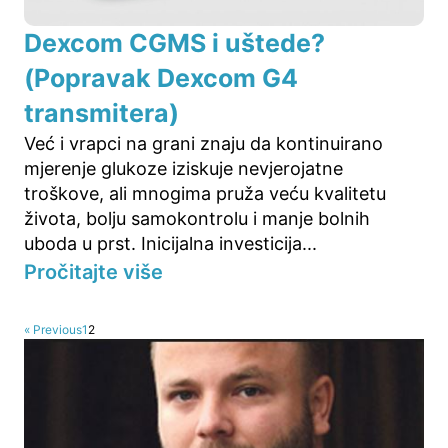
Dexcom CGMS i uštede?
(Popravak Dexcom G4
transmitera)
Već i vrapci na grani znaju da kontinuirano
mjerenje glukoze iziskuje nevjerojatne
troškove, ali mnogima pruža veću kvalitetu
života, bolju samokontrolu i manje bolnih
uboda u prst. Inicijalna investicija...
Pročitajte više
« Previous
1
2