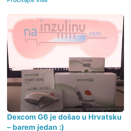
Dexcom G6 je došao u Hrvatsku
– barem jedan :)