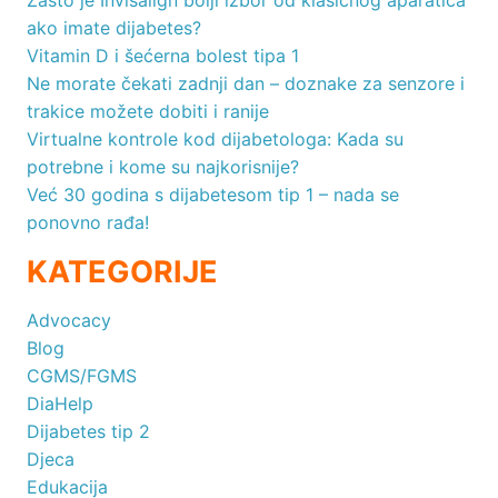
Zašto je Invisalign bolji izbor od klasičnog aparatića
ako imate dijabetes?
Vitamin D i šećerna bolest tipa 1
Ne morate čekati zadnji dan – doznake za senzore i
trakice možete dobiti i ranije
Virtualne kontrole kod dijabetologa: Kada su
potrebne i kome su najkorisnije?
Već 30 godina s dijabetesom tip 1 – nada se
ponovno rađa!
KATEGORIJE
Advocacy
Blog
CGMS/FGMS
DiaHelp
Dijabetes tip 2
Djeca
Edukacija