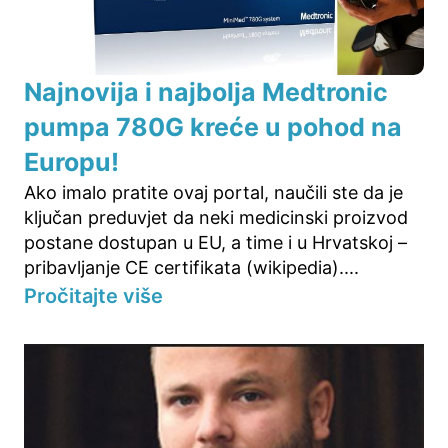
Najnovija i najbolja Medtronic
pumpa 780G kreće u pohod na
Europu!
Ako imalo pratite ovaj portal, naučili ste da je
ključan preduvjet da neki medicinski proizvod
postane dostupan u EU, a time i u Hrvatskoj –
pribavljanje CE certifikata (wikipedia)....
Pročitajte više