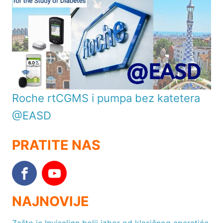
Roche rtCGMS i pumpa bez katetera
@EASD
PRATITE NAS
NAJNOVIJE