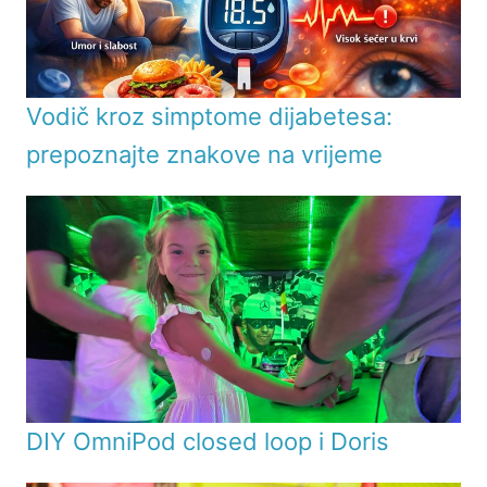
Vodič kroz simptome dijabetesa:
prepoznajte znakove na vrijeme
DIY OmniPod closed loop i Doris