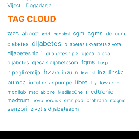
Vijesti i Događanja
TAG CLOUD
cgm
cgms
abbott
dexcom
780G
attd
baqsimi
dijabetes
diabetes
dijabetes i kvaliteta života
dijabetes tip 1
dijabetes tip 2
djeca
djeca i
fgms
dijabetes
djeca s dijabetesom
fiasp
hzzo
inzulinska
hipoglikemija
inzulin
inzulini
libre
pumpa
inzulinske pumpe
low carb
lilly
medtronic
medilab
medilab one
MedilabOne
medtrum
omnipod
prehrana
rtcgms
novo nordisk
senzori
zivot s dijabetesom