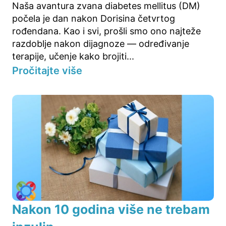
Naša avantura zvana diabetes mellitus (DM)
počela je dan nakon Dorisina četvrtog
rođendana. Kao i svi, prošli smo ono najteže
razdoblje nakon dijagnoze — određivanje
terapije, učenje kako brojiti...
Pročitajte više
Nakon 10 godina više ne trebam