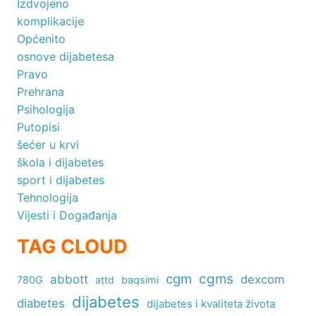
Izdvojeno
komplikacije
Općenito
osnove dijabetesa
Pravo
Prehrana
Psihologija
Putopisi
šećer u krvi
škola i dijabetes
sport i dijabetes
Tehnologija
Vijesti i Događanja
TAG CLOUD
cgm
cgms
abbott
dexcom
780G
attd
baqsimi
dijabetes
diabetes
dijabetes i kvaliteta života