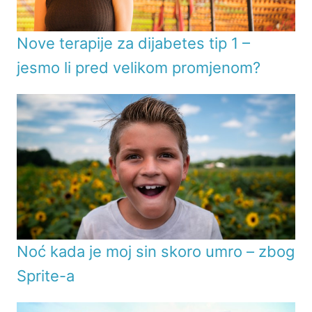
Nove terapije za dijabetes tip 1 –
jesmo li pred velikom promjenom?
Noć kada je moj sin skoro umro – zbog
Sprite-a