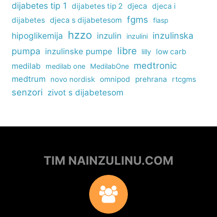
dijabetes tip 1
dijabetes tip 2
djeca
djeca i
fgms
dijabetes
djeca s dijabetesom
fiasp
hzzo
inzulinska
hipoglikemija
inzulin
inzulini
libre
pumpa
inzulinske pumpe
low carb
lilly
medtronic
medilab
medilab one
MedilabOne
medtrum
omnipod
prehrana
rtcgms
novo nordisk
senzori
zivot s dijabetesom
TIM NAINZULINU.COM