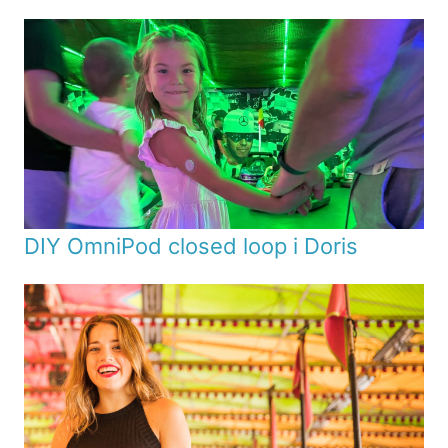
DIY OmniPod closed loop i Doris