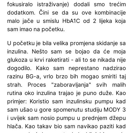
fokusiralo istraživanje) dodali smo trećim
dodatkom. Čini se da su ove kombinacije
malo jače u smislu HbA1C od 2 lijeka koja
sam imao na početku.
U početku je bila velika promjena skidanje sa
inzulina. Nešto sam se bojao da će moja
glukoza u krvi raketirati - ali to se nikada nije
dogodilo. Kako sam neprestano nadzirao
razinu BG-a, vrlo brzo bih mogao smiriti taj
strah. Proces "zaboravljanja" svih malih
rutina oko inzulina trajao je puno duže. Kao
primjer: Koristio sam inzulinsku pumpu kad
sam ušao u gore spomenutu studiju MODY 3
i uvijek sam nosio pumpu u prednjem džepu
hlača. Kao takav bio sam navikao paziti kad