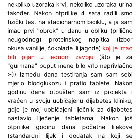
nekoliko uzoraka krvi, nekoliko uzoraka urina
također. Nakon otprilike 4 sata radili smo
fizički test na stacionarnom biciklu, a ja sam
imao prvi "obrok" ​​u danu u obliku (prilično
neugodnog) proteinskog napitka (izbor
okusa vanilije, čokolade ili jagode)
koji je imao
biti pijan u jednom zavoju
(što je za
"gurmana" poput mene bilo vrlo neprivlačno
:-)) Između dana testiranja sam sam sebi
mjerio blodglukozu i pratio tablete. Nakon
godinu dana otpušten sam iz projekta i
vraćen u svoju uobičajenu dijabetes kliniku,
gdje je moj uobičajeni liječnik za dijabetes
nastavio liječenje tabletama. Nakon još
otprilike godinu dana početne lijekove
(standardni lijek i dodatak na koji se