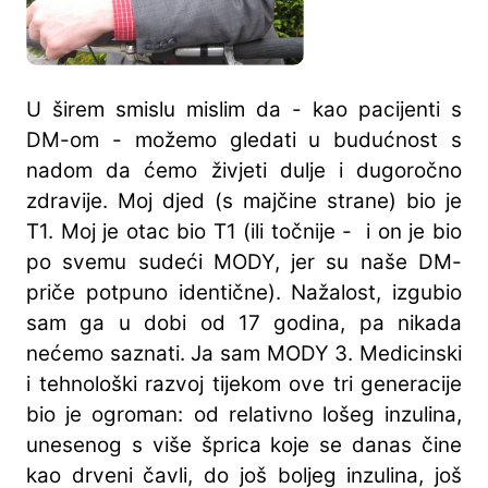
U širem smislu mislim da - kao pacijenti s
DM-om - možemo gledati u budućnost s
nadom da ćemo živjeti dulje i dugoročno
zdravije. Moj djed (s majčine strane) bio je
T1. Moj je otac bio T1 (ili točnije - i on je bio
po svemu sudeći MODY, jer su naše DM-
priče potpuno identične). Nažalost, izgubio
sam ga u dobi od 17 godina, pa nikada
nećemo saznati. Ja sam MODY 3. Medicinski
i tehnološki razvoj tijekom ove tri generacije
bio je ogroman: od relativno lošeg inzulina,
unesenog s više šprica koje se danas čine
kao drveni čavli, do još boljeg inzulina, još