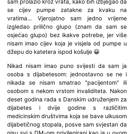
sam prolazio kroz vrata, kako bih izbjegao da
se cijev pumpe zatakne za kvaku na
vratima... Vjerojatno sam jedno vrijeme
izgledao prilično glupo (znam da sam se
osjećao glupo) bez ikakve potrebe, jer više
nisam imao cijev koja je visjela od pumpe u
džepu do katetera ispod košulje 😀
Nikad nisam imao puno svijesti da sam ja
osoba s dijabetesom: jednostavno se ne i
nikada se nisam smatrao "pacijentom" ili
osobom s nekom vrstom invaliditeta. Nakon
deset godina rada s Danskim udruženjem za
dijabetes i dvije godine s različitim
medicinskim društvima koja se bave ulkusom
dijabetičnog stopala, posve sam svjestan da
nisu svi s DM-om privilegirani kao ja u ovom