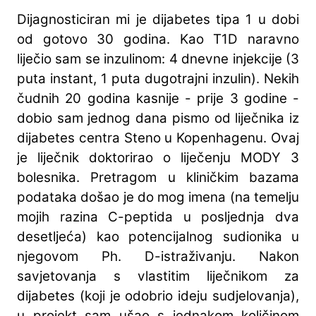
Dijagnosticiran mi je dijabetes tipa 1 u dobi
od gotovo 30 godina. Kao T1D naravno
liječio sam se inzulinom: 4 dnevne injekcije (3
puta instant, 1 puta dugotrajni inzulin). Nekih
čudnih 20 godina kasnije - prije 3 godine -
dobio sam jednog dana pismo od liječnika iz
dijabetes centra Steno u Kopenhagenu. Ovaj
je liječnik doktorirao o liječenju MODY 3
bolesnika. Pretragom u kliničkim bazama
podataka došao je do mog imena (na temelju
mojih razina C-peptida u posljednja dva
desetljeća) kao potencijalnog sudionika u
njegovom Ph. D-istraživanju. Nakon
savjetovanja s vlastitim liječnikom za
dijabetes (koji je odobrio ideju sudjelovanja),
u projekt sam ušao s jednakom količinom