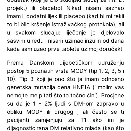
projekt) ili placebo! Nikad nisam saznao
imam li dodatni lijek ili placebo (kad bi mi rekli
to bi bilo kršenje istraživačkog protokola), ali
u svakom slučaju: liječenje je djelovalo
sasvim u redu i nisam uzimao inzulin od dana
kada sam uzeo prve tablete uz moj doručak!
Prema Danskom dijebetičkom udruženju
postoji 5 poznatih vrsta MODY (tip 1, 2, 3, 5 i
10). Tip 3 koji je ono što ja imam odnosno
genetska mutacija gena HNF1A (i molim vas
nemojte me pitati što to točno čini). Procjene
su da je 1 - 2% ljudi s DM-om zapravo u
obliku MODY ili drugog , ali često se ti
pacijenti zamjenjuju za T1 ako im je
dijagnosticirana DM relativno mlada (kao što