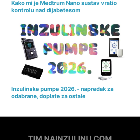
Kako mi je Medtrum Nano sustav vratio
kontrolu nad dijabetesom
Inzulinske pumpe 2026. - napredak za
odabrane, doplate za ostale
TIM NAINZULINU.COM