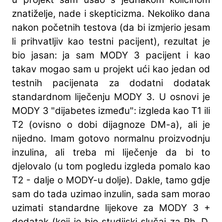
znatiželje, nade i skepticizma. Nekoliko dana
nakon početnih testova (da bi izmjerio jesam
li prihvatljiv kao testni pacijent), rezultat je
bio jasan: ja sam MODY 3 pacijent i kao
takav mogao sam u projekt ući kao jedan od
testnih pacijenata za dodatni dodatak
standardnom liječenju MODY 3. U osnovi je
MODY 3 "dijabetes između": izgleda kao T1 ili
T2 (ovisno o dobi dijagnoze DM-a), ali je
nijedno. Imam gotovo normalnu proizvodnju
inzulina, ali treba mi liječenje da bi to
djelovalo (u tom pogledu izgleda pomalo kao
T2 - dalje o MODY-u dolje). Dakle, tamo gdje
sam do tada uzimao inzulin, sada sam morao
uzimati standardne lijekove za MODY 3 +
dodatak (koji je bio studijski slučaj za Ph. D.