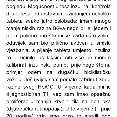
pogledu. Mogućnost unosa inzulina i kontrola
dijabetesa jednostavnim uzimanjem nekoliko
tableta svako jutro oslobađa: imam mnogo
manje niskih razina BG-a nego prije; jedem i
pijem prilično ono što mi se sviđa i što volim;
oduvijek sam bio prilično aktivan u smislu
vježbanja, a pijenje tableta umjesto inzulina
to je učinilo još lakšim: niti više ne moram
kalibrirati inzulinsku pumpu prije nego što na
primjer odem na dugačku biciklističku
vožnju. Još uvijek sam pomalo zabrinut zbog
razine svog HbA1C. U vrijeme kada mi je
dijagnosticiran T1, već sam imao opsežnu
proliferaciju manjih krvnih žila na oba oka
(dijabetička retinopatija). U to vrijeme (+ prije
20 godina) vrlo smo brzo to stavili pod