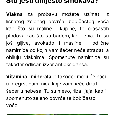
Što jesti umjesto smokava?
Vlakna
za probavu možete uzimati iz
lisnatog zelenog povrća, bobičastog voća
kao što su maline i kupine, te orašastih
plodova kao što su badem, lan i chia. Tu su
još gljive, avokado i masline – odlične
namirnice od kojih vam šećer neće stradati a
obiluju vlaknima. Spomenute namirnice su
također odličan izvor antioksidansa.
Vitamina
i
minerala
je također moguće naći
u pregršt namirnica koje vam neće dizati
šećer u nebesa. Tu su meso, riba i jaja, kao i
spomenuto zeleno povrće te bobičasto
voće.