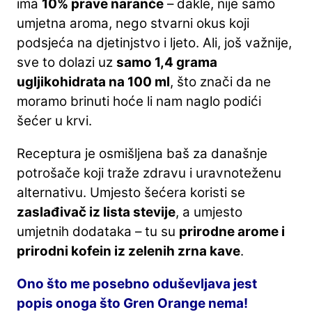
ima
10% prave naranče
– dakle, nije samo
umjetna aroma, nego stvarni okus koji
podsjeća na djetinjstvo i ljeto. Ali, još važnije,
sve to dolazi uz
samo 1,4 grama
ugljikohidrata na 100 ml
, što znači da ne
moramo brinuti hoće li nam naglo podići
šećer u krvi.
Receptura je osmišljena baš za današnje
potrošače koji traže zdravu i uravnoteženu
alternativu. Umjesto šećera koristi se
zaslađivač iz lista stevije
, a umjesto
umjetnih dodataka – tu su
prirodne arome i
prirodni kofein iz zelenih zrna kave
.
Ono što me posebno oduševljava jest
popis onoga što Gren Orange nema!