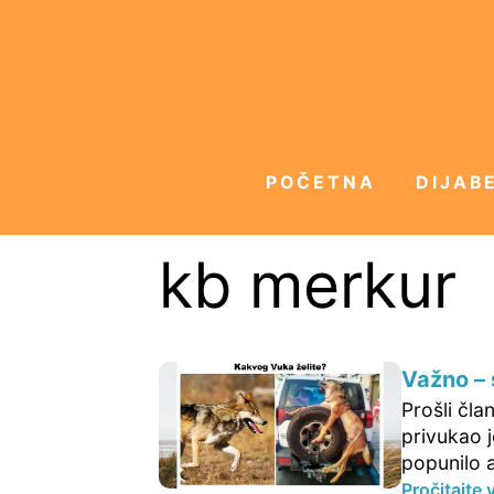
POČETNA
DIJABE
kb merkur
Važno – 
Prošli čla
privukao 
popunilo a
Pročitajte 