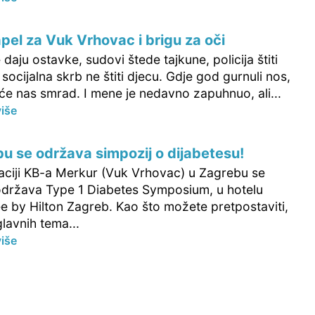
pel za Vuk Vrhovac i brigu za oči
e daju ostavke, sudovi štede tajkune, policija štiti
, socijalna skrb ne štiti djecu. Gdje god gurnuli nos,
će nas smrad. I mene je nedavno zapuhnuo, ali...
više
u se održava simpozij o dijabetesu!
aciji KB-a Merkur (Vuk Vrhovac) u Zagrebu se
održava Type 1 Diabetes Symposium, u hotelu
e by Hilton Zagreb. Kao što možete pretpostaviti,
lavnih tema...
više