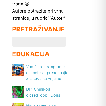
traga 🙂
Autore potražite pri vrhu
stranice, u rubrici “Autori”
PRETRAŽIVANJE
EDUKACIJA
Vodič kroz simptome
dijabetesa: prepoznajte
znakove na vrijeme
DIY OmniPod
closed loop i Doris
Nove terapije za