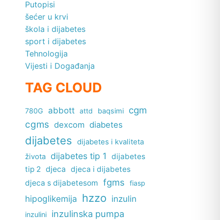
Putopisi
šećer u krvi
škola i dijabetes
sport i dijabetes
Tehnologija
Vijesti i Događanja
TAG CLOUD
cgm
abbott
780G
attd
baqsimi
cgms
dexcom
diabetes
dijabetes
dijabetes i kvaliteta
dijabetes tip 1
dijabetes
života
tip 2
djeca
djeca i dijabetes
fgms
djeca s dijabetesom
fiasp
hzzo
hipoglikemija
inzulin
inzulinska pumpa
inzulini