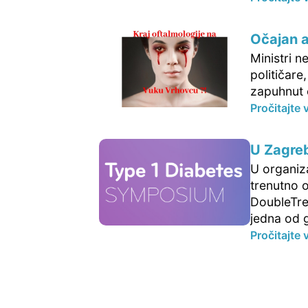
Očajan a
Ministri n
političare
zapuhnut 
Pročitajte 
U Zagreb
U organiz
trenutno 
DoubleTre
jedna od g
Pročitajte 