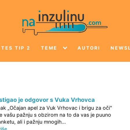
TES TIP 2
TEME
AUTORI
NEWS
stigao je odgovor s Vuka Vrhovca
nak „Očajan apel za Vuk Vrhovac i brigu za oči"
je vašu pažnju s obzirom na to da vas je puuno
nketu, ali i pažnju mnogih...
više