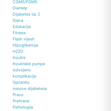
CGMS/FGMS
DiaHelp
Dijabetes tip 2
Djeca
Edukacija
Fitness
Flash vijesti
Hipoglikemija
HZZO
Inzulini
Inzulinske pumpe
Izdvojeno
komplikacije
Općenito
osnove dijabetesa
Pravo
Prehrana
Psihologija