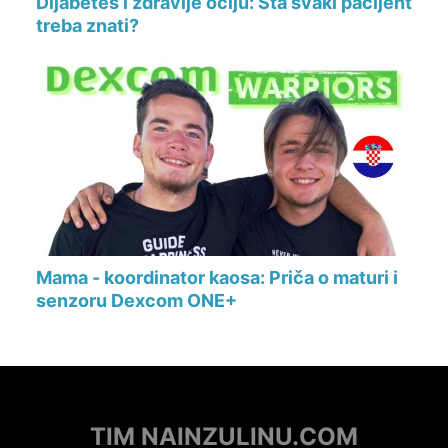
Dijabetes i zdravlje očiju: Šta svaki pacijent
treba znati?
Mama - koordinator kaosa: Priča o maturi i
senzoru Dexcom ONE+
TIM NAINZULINU.COM