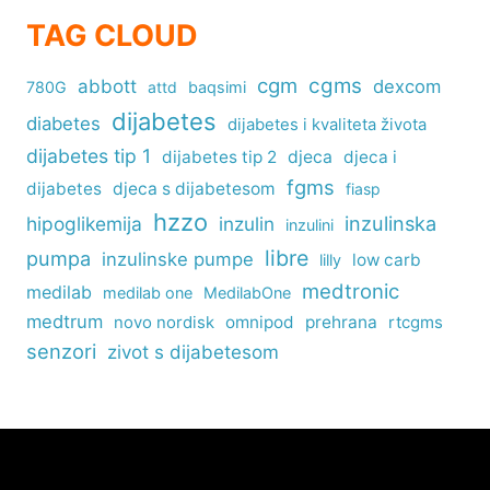
TAG CLOUD
cgm
cgms
abbott
dexcom
780G
attd
baqsimi
dijabetes
diabetes
dijabetes i kvaliteta života
dijabetes tip 1
dijabetes tip 2
djeca
djeca i
fgms
dijabetes
djeca s dijabetesom
fiasp
hzzo
inzulinska
hipoglikemija
inzulin
inzulini
libre
pumpa
inzulinske pumpe
low carb
lilly
medtronic
medilab
medilab one
MedilabOne
medtrum
omnipod
prehrana
rtcgms
novo nordisk
senzori
zivot s dijabetesom