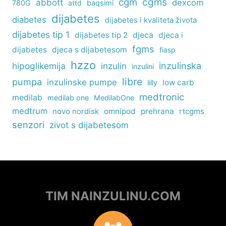
cgm
cgms
abbott
dexcom
780G
attd
baqsimi
dijabetes
diabetes
dijabetes i kvaliteta života
dijabetes tip 1
dijabetes tip 2
djeca
djeca i
fgms
dijabetes
djeca s dijabetesom
fiasp
hzzo
inzulinska
hipoglikemija
inzulin
inzulini
libre
pumpa
inzulinske pumpe
low carb
lilly
medtronic
medilab
medilab one
MedilabOne
medtrum
omnipod
prehrana
rtcgms
novo nordisk
senzori
zivot s dijabetesom
TIM NAINZULINU.COM