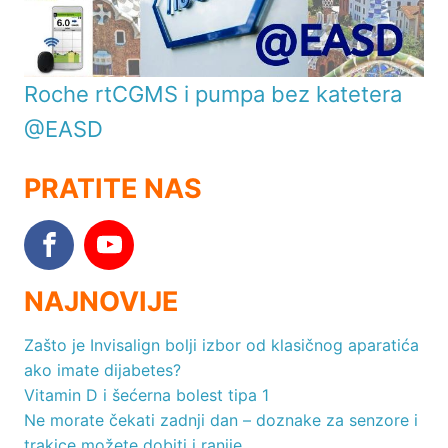
Roche rtCGMS i pumpa bez katetera
@EASD
PRATITE NAS
NAJNOVIJE
Zašto je Invisalign bolji izbor od klasičnog aparatića
ako imate dijabetes?
Vitamin D i šećerna bolest tipa 1
Ne morate čekati zadnji dan – doznake za senzore i
trakice možete dobiti i ranije