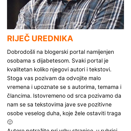
RIJEČ UREDNIKA
Dobrodošli na blogerski portal namijenjen
osobama s dijabetesom. Svaki portal je
kvalitetan koliko njegovi autori i tekstovi.
Stoga vas pozivam da odvojite malo
vremena i upoznate se s autorima, temama i
člancima. Istovremeno od srca pozivamo da
nam se sa tekstovima jave sve pozitivne
osobe veselog duha, koje žele ostaviti traga
🙂
Autore potražite pri vrhu stranice, u rubrici