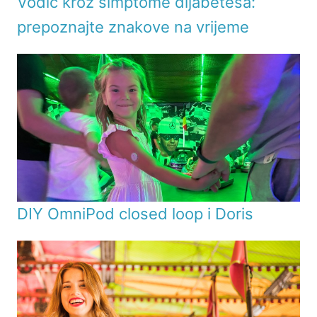
Vodič kroz simptome dijabetesa:
prepoznajte znakove na vrijeme
DIY OmniPod closed loop i Doris