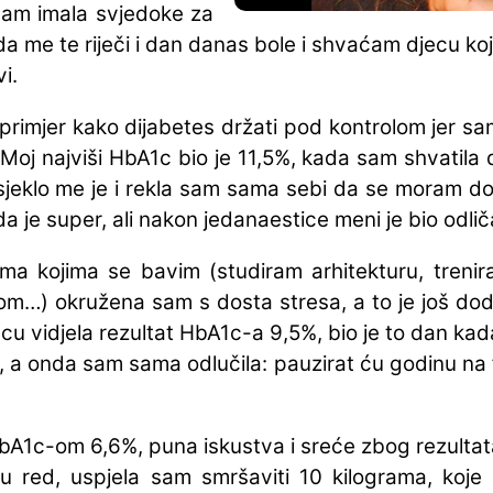
sam imala svjedoke za
da me te riječi i dan danas bole i shvaćam djecu ko
i.
i primjer kako dijabetes držati pod kontrolom jer s
oj najviši HbA1c bio je 11,5%, kada sam shvatila
sjeklo me je i rekla sam sama sebi da se moram dove
da je super, ali nakon jedanaestice meni je bio odlič
ma kojima se bavim (studiram arhitekturu, trenir
om…) okružena sam s dosta stresa, a to je još do
u vidjela rezultat HbA1c-a 9,5%, bio je to dan kad
, a onda sam sama odlučila: pauzirat ću godinu na fa
A1c-om 6,6%, puna iskustva i sreće zbog rezultata 
ed, uspjela sam smršaviti 10 kilograma, koje s