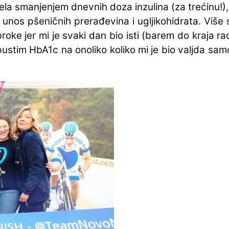
jela smanjenjem dnevnih doza inzulina (za trećinu!)
 unos pšeničnih prerađevina i ugljikohidrata. Više
broke jer mi je svaki dan bio isti (barem do kraja
ustim HbA1c na onoliko koliko mi je bio valjda sam