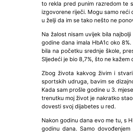
to rekla pred punim razredom te 
izgovorene riječi. Mogu samo reći 
u želji da im se tako nešto ne ponov
Na žalost nisam uvijek bila najbolj
godine dana imala HbA1c oko 8%. M
bila na početku srednje škole, pre
Sljedeći je bio 8,7%, što ne kažem 
Zbog života kakvog živim i stvari
sportskih udruga, bavim se dizajn
Kada sam prošle godine u 3. mjesec
trenutku moj život je nakratko stao
dovesti svoj dijabetes u red.
Nakon godinu dana evo me tu, s Hb
godinu dana. Samo dovođenjem u r