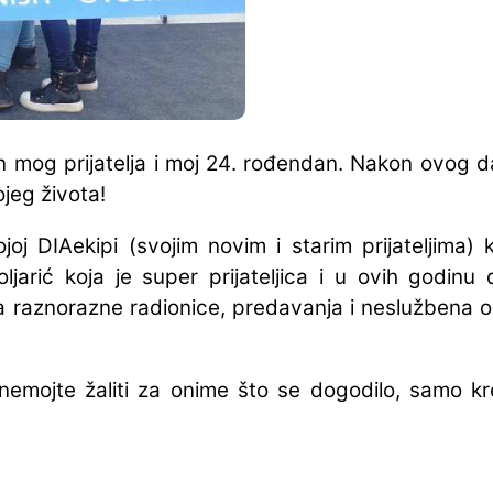
n mog prijatelja i moj 24. rođendan. Nakon ovog 
jeg života!
vojoj DIAekipi (svojim novim i starim prijateljima
jarić koja je super prijateljica i u ovih godinu d
raznorazne radionice, predavanja i neslužbena okup
emojte žaliti za onime što se dogodilo, samo kre