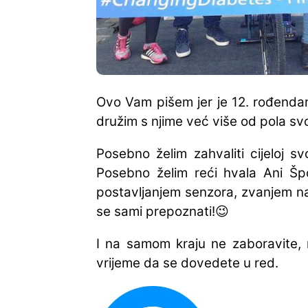
Ovo Vam pišem jer je 12. rođenda
družim s njime već više od pola svo
Posebno želim zahvaliti cijeloj s
Posebno želim reći hvala Ani Špol
postavljanjem senzora, zvanjem na 
se sami prepoznati!😉
I na samom kraju ne zaboravite, n
vrijeme da se dovedete u red.