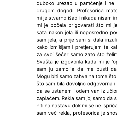
duboko urezao u pamćenje i ne b
drugom dogodi. Profesorica mate
mi je stvarno išao i nikada nisam 
mi je počela prigovarati što mi j
sata nakon jela ili neposredno po
sam jela, a prije sam si dala inzul
kako izmišljam i pretjerujem te 
za svoj šećer samo zato što želim
Svašta je izgovorila kada mi je 'o
sam ju zamolila da me pusti da
Mogu biti samo zahvalna tome što m
što sam bila dovoljno odgovorna i
da se ustanem i odem van iz učion
zaplačem. Rekla sam joj samo da se
niti na nastavu dok mi se ne ispriča
sam već rekla, profesorica je snos