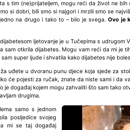
s tim (ne)prijateljem, mogu reći da život ne bih m
mo si dobri, bili smo si najgori i mrzili smo se najv
edno na drugo i tako to – bilo je svega.
Ovo je 
 dijabetesom ljetovanje je u Tučepima s udrugom V
kada sam otkrila dijabetes. Mogu vam reći da mi je 
sam super ljude i shvatila kako dijabetes nije bolest
ža uđete u dvoranu punu djece koja sjede za stol
iko će pojesti za ručak, znate da niste sami i da vas
To je događaj kojem mogu zahvaliti što sam tako ot
tavljam drugima.
blema samo s jednom
sila posljedice svojeg
a mi se taj događaj