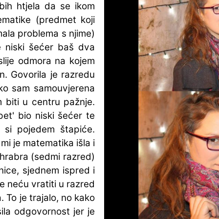
ih htjela da se ikom
matike (predmet koji
imala problema s njime)
e niski šećer baš dva
slije odmora na kojem
in. Govorila je razredu
kako sam samouvjerena
 biti u centru pažnje.
pet' bio niski šećer te
 si pojedem štapiće.
i je matematika išla i
 hrabra (sedmi razred)
ice, sjednem ispred i
 neću vratiti u razred
. To je trajalo, no kako
ila odgovornost jer je