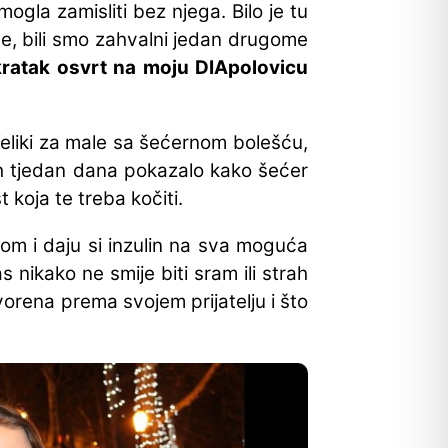
ogla zamisliti bez njega. Bilo je tu
iše, bili smo zahvalni jedan drugome
kratak osvrt na moju DIApolovicu
eliki za male sa šećernom bolešću,
tih tjedan dana pokazalo kako šećer
 koja te treba kočiti.
om i daju si inzulin na sva moguća
 nikako ne smije biti sram ili strah
vorena prema svojem prijatelju i što