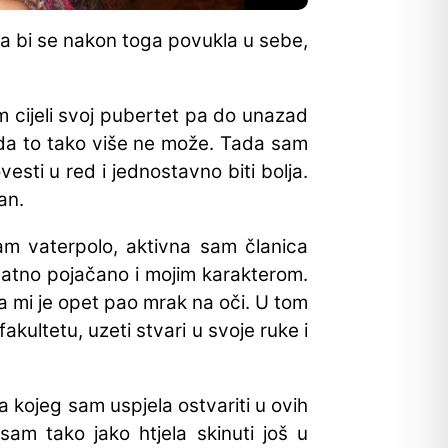
ja bi se nakon toga povukla u sebe,
am cijeli svoj pubertet pa do unazad
 da to tako više ne može. Tada sam
sti u red i jednostavno biti bolja.
an.
am vaterpolo, aktivna sam članica
datno pojačano i mojim karakterom.
a mi je opet pao mrak na oči. U tom
kultetu, uzeti stvari u svoje ruke i
kojeg sam uspjela ostvariti u ovih
am tako jako htjela skinuti još u