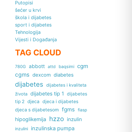
Putopisi
šećer u krvi
škola i dijabetes
sport i dijabetes
Tehnologija
Vijesti i Događanja
TAG CLOUD
cgm
abbott
780G
attd
baqsimi
cgms
dexcom
diabetes
dijabetes
dijabetes i kvaliteta
dijabetes tip 1
dijabetes
života
tip 2
djeca
djeca i dijabetes
fgms
djeca s dijabetesom
fiasp
hzzo
hipoglikemija
inzulin
inzulinska pumpa
inzulini