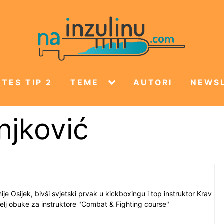
TES TIP 2
TEME
AUTORI
NEWS
njković
e Osijek, bivši svjetski prvak u kickboxingu i top instruktor Krav
lj obuke za instruktore "Combat & Fighting course"