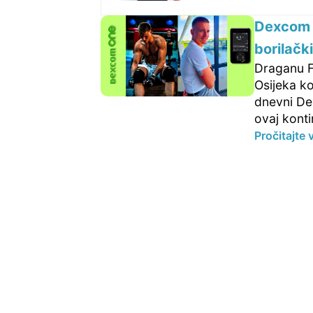
Dexcom O
borilačk
Draganu F
Osijeka ko
dnevni De
ovaj kontin
Pročitajte 