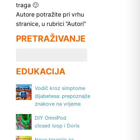
traga 🙂
Autore potražite pri vrhu
stranice, u rubrici “Autori”
PRETRAŽIVANJE
EDUKACIJA
Vodič kroz simptome
dijabetesa: prepoznajte
znakove na vrijeme
DIY OmniPod
closed loop i Doris
Nove terapije za