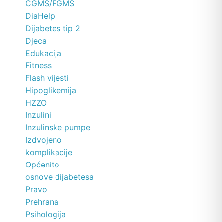
CGMS/FGMS
DiaHelp
Dijabetes tip 2
Djeca
Edukacija
Fitness
Flash vijesti
Hipoglikemija
HZZO
Inzulini
Inzulinske pumpe
Izdvojeno
komplikacije
Općenito
osnove dijabetesa
Pravo
Prehrana
Psihologija