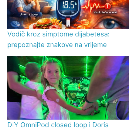
Vodič kroz simptome dijabetesa:
prepoznajte znakove na vrijeme
DIY OmniPod closed loop i Doris