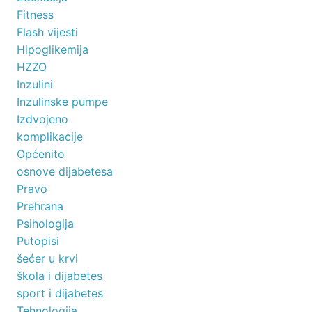
Fitness
Flash vijesti
Hipoglikemija
HZZO
Inzulini
Inzulinske pumpe
Izdvojeno
komplikacije
Općenito
osnove dijabetesa
Pravo
Prehrana
Psihologija
Putopisi
šećer u krvi
škola i dijabetes
sport i dijabetes
Tehnologija