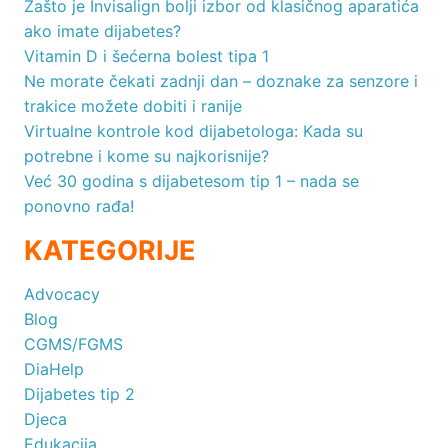
Zašto je Invisalign bolji izbor od klasičnog aparatića
ako imate dijabetes?
Vitamin D i šećerna bolest tipa 1
Ne morate čekati zadnji dan – doznake za senzore i
trakice možete dobiti i ranije
Virtualne kontrole kod dijabetologa: Kada su
potrebne i kome su najkorisnije?
Već 30 godina s dijabetesom tip 1 – nada se
ponovno rađa!
KATEGORIJE
Advocacy
Blog
CGMS/FGMS
DiaHelp
Dijabetes tip 2
Djeca
Edukacija