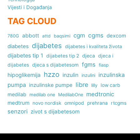
Vijesti i Događanja
TAG CLOUD
cgm
cgms
abbott
dexcom
780G
attd
baqsimi
dijabetes
diabetes
dijabetes i kvaliteta života
dijabetes tip 1
dijabetes tip 2
djeca
djeca i
fgms
dijabetes
djeca s dijabetesom
fiasp
hzzo
inzulinska
hipoglikemija
inzulin
inzulini
libre
pumpa
inzulinske pumpe
low carb
lilly
medtronic
medilab
medilab one
MedilabOne
medtrum
omnipod
prehrana
rtcgms
novo nordisk
senzori
zivot s dijabetesom