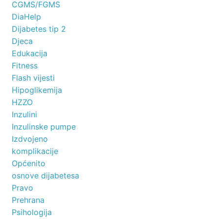
CGMS/FGMS
DiaHelp
Dijabetes tip 2
Djeca
Edukacija
Fitness
Flash vijesti
Hipoglikemija
HZZO
Inzulini
Inzulinske pumpe
Izdvojeno
komplikacije
Općenito
osnove dijabetesa
Pravo
Prehrana
Psihologija