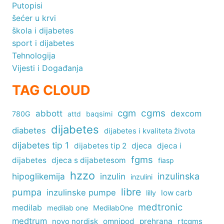
Putopisi
šećer u krvi
škola i dijabetes
sport i dijabetes
Tehnologija
Vijesti i Događanja
TAG CLOUD
cgm
cgms
abbott
dexcom
780G
attd
baqsimi
dijabetes
diabetes
dijabetes i kvaliteta života
dijabetes tip 1
dijabetes tip 2
djeca
djeca i
fgms
dijabetes
djeca s dijabetesom
fiasp
hzzo
inzulinska
hipoglikemija
inzulin
inzulini
libre
pumpa
inzulinske pumpe
low carb
lilly
medtronic
medilab
medilab one
MedilabOne
medtrum
omnipod
prehrana
rtcgms
novo nordisk