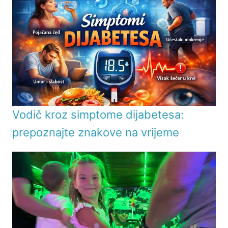
Vodič kroz simptome dijabetesa:
prepoznajte znakove na vrijeme