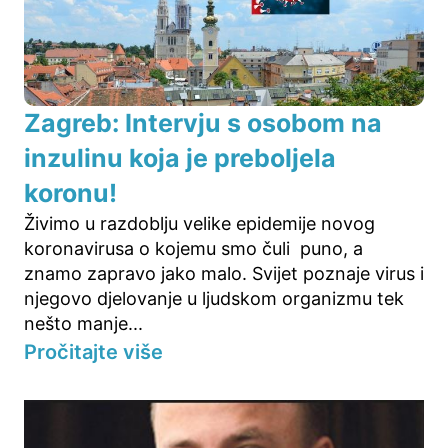
Zagreb: Intervju s osobom na
inzulinu koja je preboljela
koronu!
Živimo u razdoblju velike epidemije novog
koronavirusa o kojemu smo čuli puno, a
znamo zapravo jako malo. Svijet poznaje virus i
njegovo djelovanje u ljudskom organizmu tek
nešto manje...
Pročitajte više