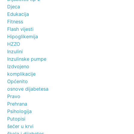
Djeca
Edukacija
Fitness
Flash vijesti
Hipoglikemija
HZZO
Inzulini
Inzulinske pumpe
Izdvojeno
komplikacije
Općenito
osnove dijabetesa
Pravo
Prehrana
Psihologija
Putopisi
šećer u krvi
škola i dijabetes