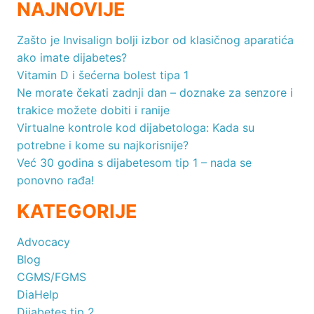
NAJNOVIJE
Zašto je Invisalign bolji izbor od klasičnog aparatića
ako imate dijabetes?
Vitamin D i šećerna bolest tipa 1
Ne morate čekati zadnji dan – doznake za senzore i
trakice možete dobiti i ranije
Virtualne kontrole kod dijabetologa: Kada su
potrebne i kome su najkorisnije?
Već 30 godina s dijabetesom tip 1 – nada se
ponovno rađa!
KATEGORIJE
Advocacy
Blog
CGMS/FGMS
DiaHelp
Dijabetes tip 2