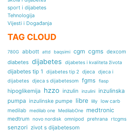
sport i dijabetes
Tehnologija
Vijesti i Događanja
TAG CLOUD
cgm
cgms
abbott
dexcom
780G
attd
baqsimi
dijabetes
diabetes
dijabetes i kvaliteta života
dijabetes tip 1
dijabetes tip 2
djeca
djeca i
fgms
dijabetes
djeca s dijabetesom
fiasp
hzzo
inzulinska
hipoglikemija
inzulin
inzulini
libre
pumpa
inzulinske pumpe
low carb
lilly
medtronic
medilab
medilab one
MedilabOne
medtrum
omnipod
prehrana
rtcgms
novo nordisk
senzori
zivot s dijabetesom