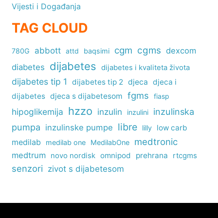
Vijesti i Događanja
TAG CLOUD
cgm
cgms
abbott
dexcom
780G
attd
baqsimi
dijabetes
diabetes
dijabetes i kvaliteta života
dijabetes tip 1
dijabetes tip 2
djeca
djeca i
fgms
dijabetes
djeca s dijabetesom
fiasp
hzzo
inzulinska
hipoglikemija
inzulin
inzulini
libre
pumpa
inzulinske pumpe
low carb
lilly
medtronic
medilab
medilab one
MedilabOne
medtrum
omnipod
prehrana
rtcgms
novo nordisk
senzori
zivot s dijabetesom