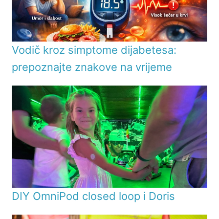
Vodič kroz simptome dijabetesa:
prepoznajte znakove na vrijeme
DIY OmniPod closed loop i Doris