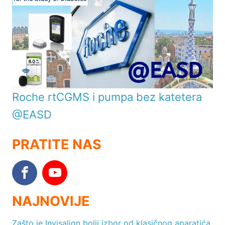
Roche rtCGMS i pumpa bez katetera
@EASD
PRATITE NAS
NAJNOVIJE
Zašto je Invisalign bolji izbor od klasičnog aparatića