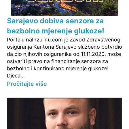
Sarajevo dobiva senzore za
bezbolno mjerenje glukoze!
Portalu naInzulinu.com je Zavod Zdravstvenog
osiguranja Kantona Sarajevo službeno potvrdio
da dio njihovih osiguranika od 11.11.2020. može
ostvariti pravo na financiranje senzora za
bezbolno i kontinuirano mjerenje glukoze!
Djeca...
Pročitajte više