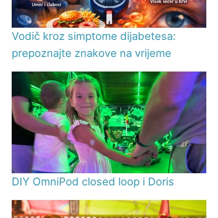
Vodič kroz simptome dijabetesa:
prepoznajte znakove na vrijeme
DIY OmniPod closed loop i Doris