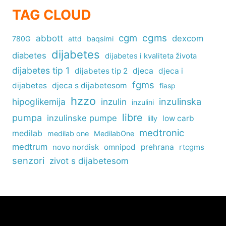
TAG CLOUD
cgm
cgms
abbott
dexcom
780G
attd
baqsimi
dijabetes
diabetes
dijabetes i kvaliteta života
dijabetes tip 1
dijabetes tip 2
djeca
djeca i
fgms
dijabetes
djeca s dijabetesom
fiasp
hzzo
inzulinska
hipoglikemija
inzulin
inzulini
libre
pumpa
inzulinske pumpe
low carb
lilly
medtronic
medilab
medilab one
MedilabOne
medtrum
omnipod
prehrana
rtcgms
novo nordisk
senzori
zivot s dijabetesom