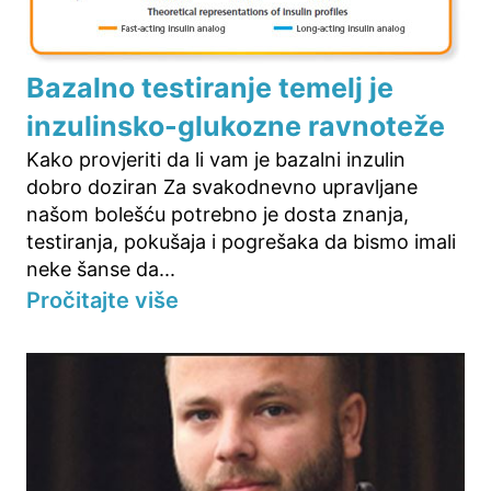
Bazalno testiranje temelj je
inzulinsko-glukozne ravnoteže
Kako provjeriti da li vam je bazalni inzulin
dobro doziran Za svakodnevno upravljane
našom bolešću potrebno je dosta znanja,
testiranja, pokušaja i pogrešaka da bismo imali
neke šanse da...
Pročitajte više