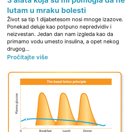
3 alata koja su mi pomogla da ne
lutam u mraku bolesti
Život sa tip 1 dijabetesom nosi mnoge izazove.
Ponekad deluje kao potpuno nepredvidiv i
neizvestan. Jedan dan nam izgleda kao da
primamo vodu umesto insulina, a opet nekog
drugog...
Pročitajte više