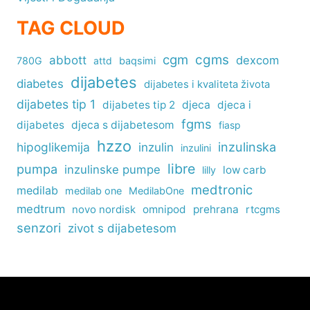
TAG CLOUD
cgm
cgms
abbott
dexcom
780G
attd
baqsimi
dijabetes
diabetes
dijabetes i kvaliteta života
dijabetes tip 1
dijabetes tip 2
djeca
djeca i
fgms
dijabetes
djeca s dijabetesom
fiasp
hzzo
inzulinska
hipoglikemija
inzulin
inzulini
libre
pumpa
inzulinske pumpe
low carb
lilly
medtronic
medilab
medilab one
MedilabOne
medtrum
omnipod
prehrana
rtcgms
novo nordisk
senzori
zivot s dijabetesom