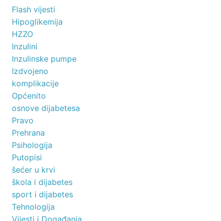
Flash vijesti
Hipoglikemija
HZZO
Inzulini
Inzulinske pumpe
Izdvojeno
komplikacije
Općenito
osnove dijabetesa
Pravo
Prehrana
Psihologija
Putopisi
šećer u krvi
škola i dijabetes
sport i dijabetes
Tehnologija
Vijesti i Događanja