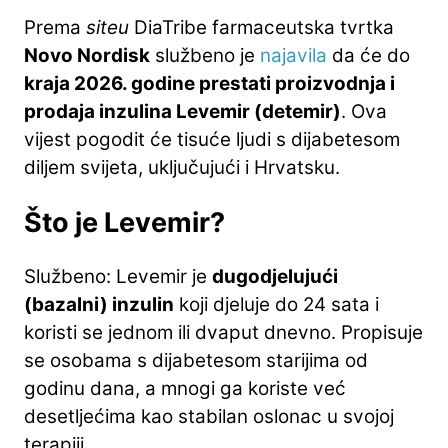
Prema
siteu
DiaTribe farmaceutska tvrtka
Novo Nordisk
službeno je
najavila
da će do
kraja 2026. godine prestati proizvodnja i
prodaja inzulina Levemir (detemir)
. Ova
vijest pogodit će tisuće ljudi s dijabetesom
diljem svijeta, uključujući i Hrvatsku.
Što je Levemir?
Službeno: Levemir je
dugodjelujući
(bazalni) inzulin
koji djeluje do 24 sata i
koristi se jednom ili dvaput dnevno. Propisuje
se osobama s dijabetesom starijima od
godinu dana, a mnogi ga koriste već
desetljećima kao stabilan oslonac u svojoj
terapiji.