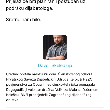
Prijelaz će biti planiran i postupan uz
podršku dijabetologa.
Sretno nam bilo.
Davor Skeledžija
Urednik portala naInzulinu.com. Član izvršnog odbora
Hrvatskog Saveza Dijabetičkih Udruga, te bivši HZZO
povjerenstva za Opća i medicinsko-tehnička pomagala
Dugogodišnji volonter društva Veliki za Male sa šećernom
bolešću. Bivši predsjednik Zagrebačkog dijabetičkog
društva.