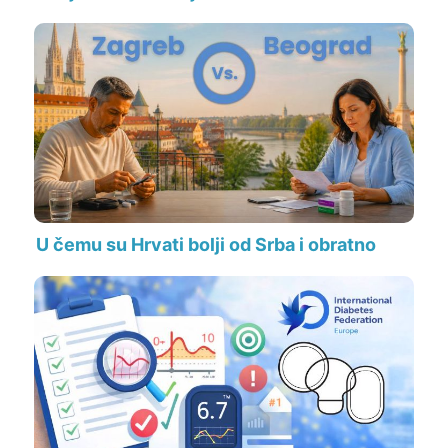
U čemu su Hrvati bolji od Srba i obratno