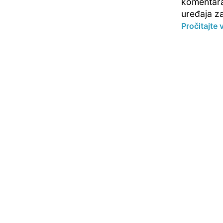
komentara 
uređaja za
Pročitajte 