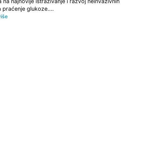
na najnovije istraživanje i razvoj neinvazivnih
 praćenje glukoze....
više