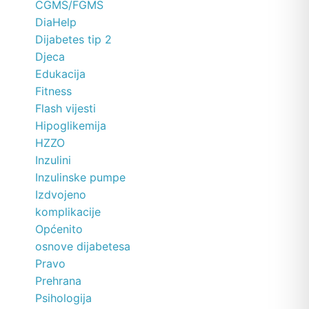
CGMS/FGMS
DiaHelp
Dijabetes tip 2
Djeca
Edukacija
Fitness
Flash vijesti
Hipoglikemija
HZZO
Inzulini
Inzulinske pumpe
Izdvojeno
komplikacije
Općenito
osnove dijabetesa
Pravo
Prehrana
Psihologija