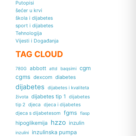
Putopisi
šećer u krvi
škola i dijabetes
sport i dijabetes
Tehnologija
Vijesti i Događanja
TAG CLOUD
cgm
abbott
780G
attd
baqsimi
cgms
dexcom
diabetes
dijabetes
dijabetes i kvaliteta
dijabetes tip 1
dijabetes
života
tip 2
djeca
djeca i dijabetes
fgms
djeca s dijabetesom
fiasp
hzzo
hipoglikemija
inzulin
inzulinska pumpa
inzulini