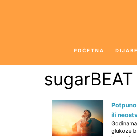
POČETNA
DIJABE
sugarBEAT
Potpuno 
ili neost
Godinama s
glukoze be