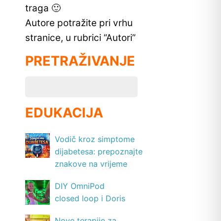
traga 🙂
Autore potražite pri vrhu
stranice, u rubrici “Autori”
PRETRAŽIVANJE
EDUKACIJA
Vodič kroz simptome
dijabetesa: prepoznajte
znakove na vrijeme
DIY OmniPod
closed loop i Doris
Nove terapije za