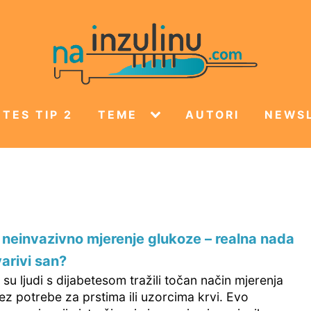
TES TIP 2
TEME
AUTORI
NEWS
neinvazivno mjerenje glukoze – realna nada
varivi san?
u ljudi s dijabetesom tražili točan način mjerenja
z potrebe za prstima ili uzorcima krvi. Evo