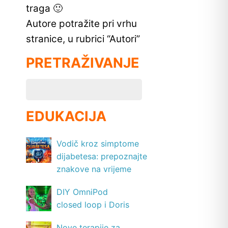
traga 🙂
Autore potražite pri vrhu
stranice, u rubrici “Autori”
PRETRAŽIVANJE
EDUKACIJA
Vodič kroz simptome
dijabetesa: prepoznajte
znakove na vrijeme
DIY OmniPod
closed loop i Doris
Nove terapije za