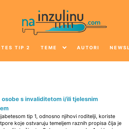
TES TIP 2
TEME
AUTORI
NEWS
osobe s invaliditetom i/ili tjelesnim
jem
jabetesom tip 1, odnosno njihovi roditelji, koriste
tpore koje ostvaruju temeljem raznih propisa čija je