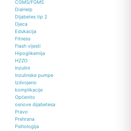
CGMS/FGMS
DiaHelp
Dijabetes tip 2
Djeca
Edukacija
Fitness
Flash vijesti
Hipoglikemija
HZZO
Inzulini
Inzulinske pumpe
Izdvojeno
komplikacije
Općenito
osnove dijabetesa
Pravo
Prehrana
Psihologija