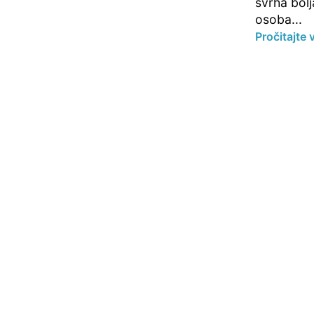
svrha bolj
osoba...
Pročitajte 