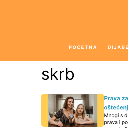
POČETNA
DIJABE
skrb
Prava za 
oštećen
Mnogi s di
prava i po