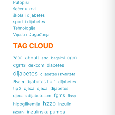
Putopisi
šećer u krvi
škola i dijabetes
sport i dijabetes
Tehnologija
Vijesti i Događanja
TAG CLOUD
cgm
abbott
780G
attd
baqsimi
cgms
dexcom
diabetes
dijabetes
dijabetes i kvaliteta
dijabetes tip 1
dijabetes
života
tip 2
djeca
djeca i dijabetes
fgms
djeca s dijabetesom
fiasp
hzzo
hipoglikemija
inzulin
inzulinska pumpa
inzulini