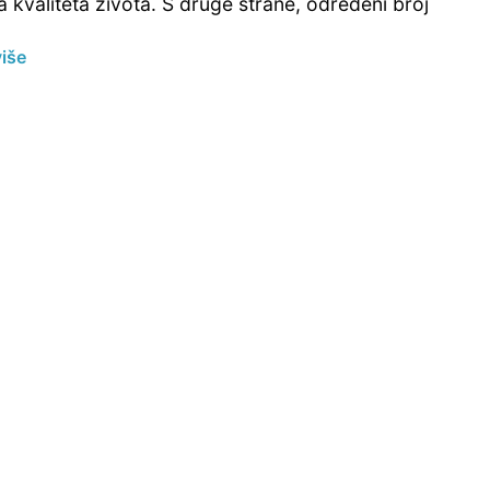
a kvaliteta života. S druge strane, određeni broj
više