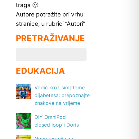
traga 🙂
Autore potražite pri vrhu
stranice, u rubrici “Autori”
PRETRAŽIVANJE
EDUKACIJA
Vodič kroz simptome
dijabetesa: prepoznajte
znakove na vrijeme
DIY OmniPod
closed loop i Doris
Nove terapije za