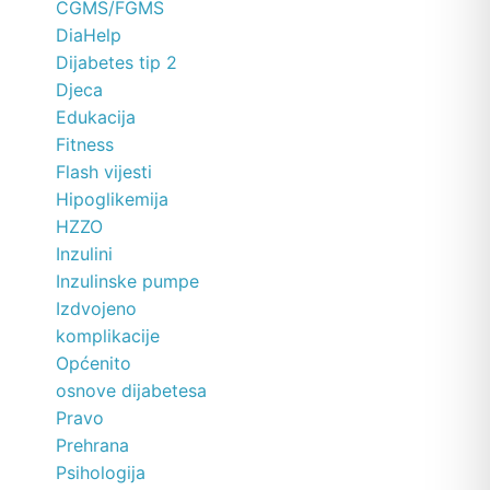
CGMS/FGMS
DiaHelp
Dijabetes tip 2
Djeca
Edukacija
Fitness
Flash vijesti
Hipoglikemija
HZZO
Inzulini
Inzulinske pumpe
Izdvojeno
komplikacije
Općenito
osnove dijabetesa
Pravo
Prehrana
Psihologija