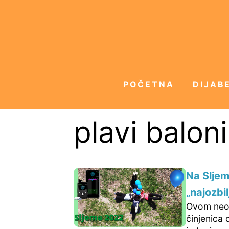
POČETNA
DIJABE
plavi baloni
Na Sljem
„najozbi
Ovom neob
činjenica 