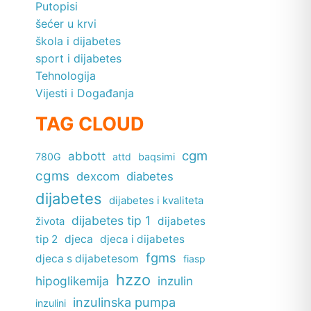
Putopisi
šećer u krvi
škola i dijabetes
sport i dijabetes
Tehnologija
Vijesti i Događanja
TAG CLOUD
cgm
abbott
780G
attd
baqsimi
cgms
dexcom
diabetes
dijabetes
dijabetes i kvaliteta
dijabetes tip 1
dijabetes
života
tip 2
djeca
djeca i dijabetes
fgms
djeca s dijabetesom
fiasp
hzzo
hipoglikemija
inzulin
inzulinska pumpa
inzulini