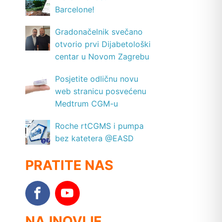
Barcelone!
Gradonačelnik svečano
otvorio prvi Dijabetološki
centar u Novom Zagrebu
Posjetite odličnu novu
web stranicu posvećenu
Medtrum CGM-u
Roche rtCGMS i pumpa
bez katetera @EASD
PRATITE NAS
NAJNOVIJE