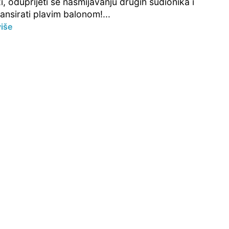
i, oduprijeti se nasmijavanju drugih sudionika i
ansirati plavim balonom!...
više