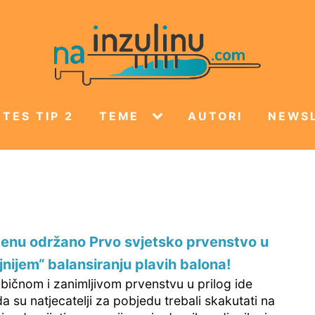
TES TIP 2
TEME
AUTORI
NEWS
enu održano Prvo svjetsko prvenstvo u
ljnijem“ balansiranju plavih balona!
ičnom i zanimljivom prvenstvu u prilog ide
da su natjecatelji za pobjedu trebali skakutati na