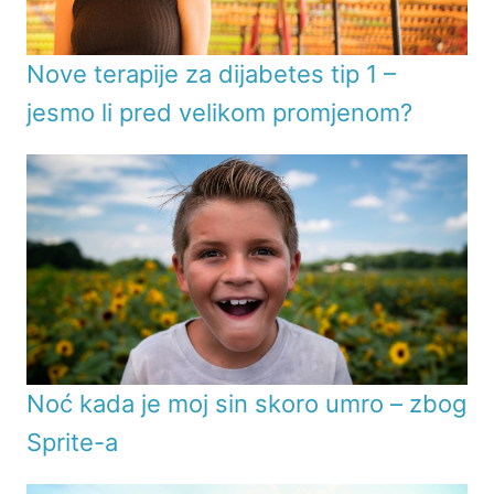
Nove terapije za dijabetes tip 1 –
jesmo li pred velikom promjenom?
Noć kada je moj sin skoro umro – zbog
Sprite-a