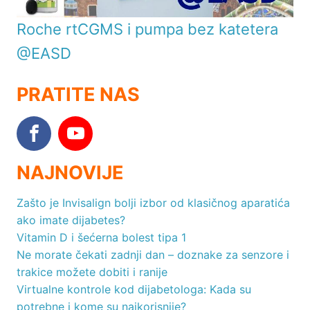
Roche rtCGMS i pumpa bez katetera
@EASD
PRATITE NAS
NAJNOVIJE
Zašto je Invisalign bolji izbor od klasičnog aparatića
ako imate dijabetes?
Vitamin D i šećerna bolest tipa 1
Ne morate čekati zadnji dan – doznake za senzore i
trakice možete dobiti i ranije
Virtualne kontrole kod dijabetologa: Kada su
potrebne i kome su najkorisnije?