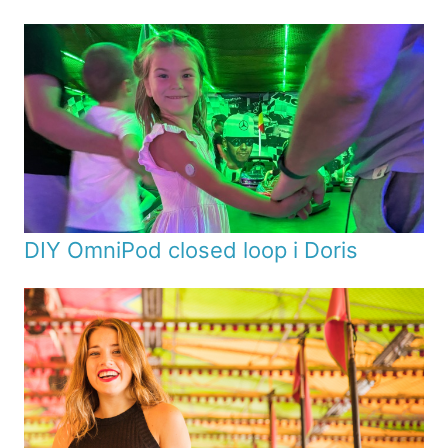
DIY OmniPod closed loop i Doris