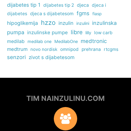
dijabetes tip 1
dijabetes tip 2
djeca
djeca i
fgms
dijabetes
djeca s dijabetesom
fiasp
hzzo
inzulinska
hipoglikemija
inzulin
inzulini
libre
pumpa
inzulinske pumpe
low carb
lilly
medtronic
medilab
medilab one
MedilabOne
medtrum
omnipod
prehrana
rtcgms
novo nordisk
senzori
zivot s dijabetesom
TIM NAINZULINU.COM