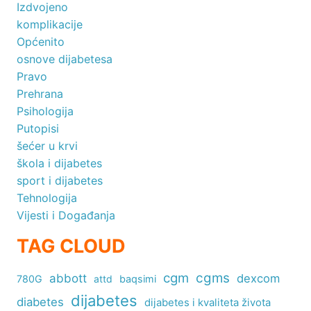
Izdvojeno
komplikacije
Općenito
osnove dijabetesa
Pravo
Prehrana
Psihologija
Putopisi
šećer u krvi
škola i dijabetes
sport i dijabetes
Tehnologija
Vijesti i Događanja
TAG CLOUD
cgm
cgms
abbott
dexcom
780G
attd
baqsimi
dijabetes
diabetes
dijabetes i kvaliteta života