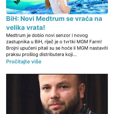
BiH: Novi Medtrum se vraća na
velika vrata!
Medtrum je dobio novi senzor i novog
zastupnika u BiH, riječ je o tvrtki MGM Farm!
Brojni upućeni pitali su se hoće li MGM nastaviti
praksu prošlog distributera koji...
Pročitajte više