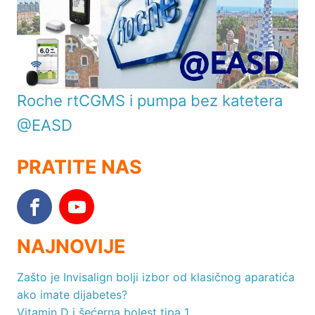
Roche rtCGMS i pumpa bez katetera
@EASD
PRATITE NAS
NAJNOVIJE
Zašto je Invisalign bolji izbor od klasičnog aparatića
ako imate dijabetes?
Vitamin D i šećerna bolest tipa 1