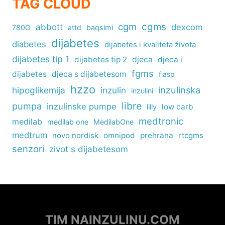
TAG CLOUD
cgm
cgms
abbott
dexcom
780G
attd
baqsimi
dijabetes
diabetes
dijabetes i kvaliteta života
dijabetes tip 1
dijabetes tip 2
djeca
djeca i
fgms
dijabetes
djeca s dijabetesom
fiasp
hzzo
inzulinska
hipoglikemija
inzulin
inzulini
libre
pumpa
inzulinske pumpe
low carb
lilly
medtronic
medilab
medilab one
MedilabOne
medtrum
omnipod
prehrana
rtcgms
novo nordisk
senzori
zivot s dijabetesom
TIM NAINZULINU.COM