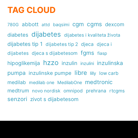
TAG CLOUD
cgm
cgms
abbott
dexcom
780G
attd
baqsimi
dijabetes
diabetes
dijabetes i kvaliteta života
dijabetes tip 1
dijabetes tip 2
djeca
djeca i
fgms
dijabetes
djeca s dijabetesom
fiasp
hzzo
inzulinska
hipoglikemija
inzulin
inzulini
libre
pumpa
inzulinske pumpe
low carb
lilly
medtronic
medilab
medilab one
MedilabOne
medtrum
omnipod
prehrana
rtcgms
novo nordisk
senzori
zivot s dijabetesom