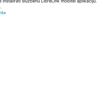
e instalirati službenu LibreLink mobitel aplikaciju.
.
više