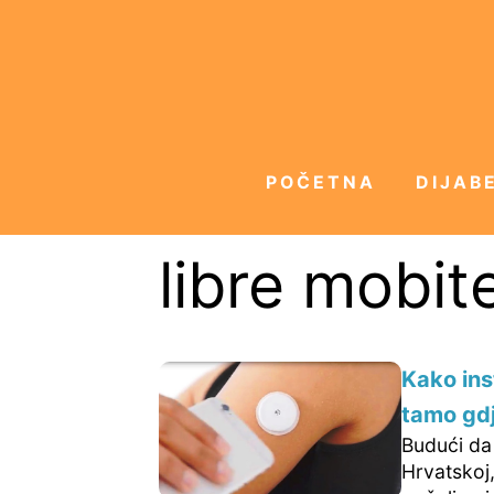
POČETNA
DIJABE
libre mobite
Kako ins
tamo gd
Budući da 
Hrvatskoj,