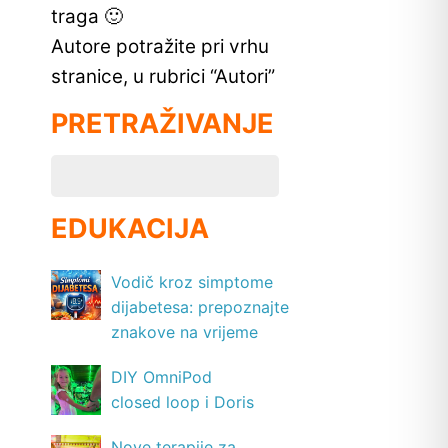
traga 🙂
Autore potražite pri vrhu
stranice, u rubrici “Autori”
PRETRAŽIVANJE
EDUKACIJA
Vodič kroz simptome
dijabetesa: prepoznajte
znakove na vrijeme
DIY OmniPod
closed loop i Doris
Nove terapije za