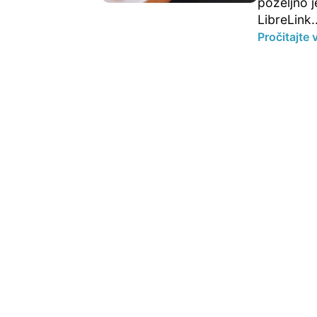
poželjno j
LibreLink..
Pročitajte 