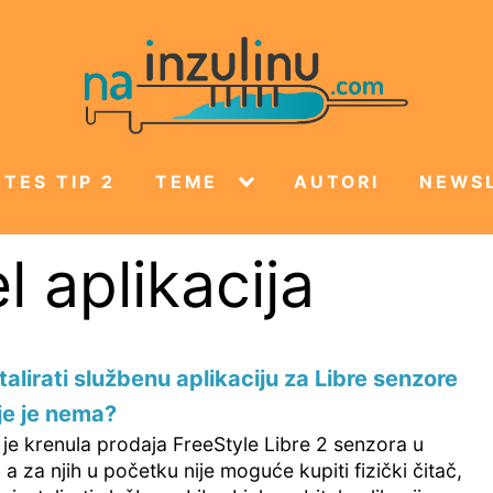
TES TIP 2
TEME
AUTORI
NEWS
l aplikacija
talirati službenu aplikaciju za Libre senzore
je je nema?
je krenula prodaja FreeStyle Libre 2 senzora u
 a za njih u početku nije moguće kupiti fizički čitač,