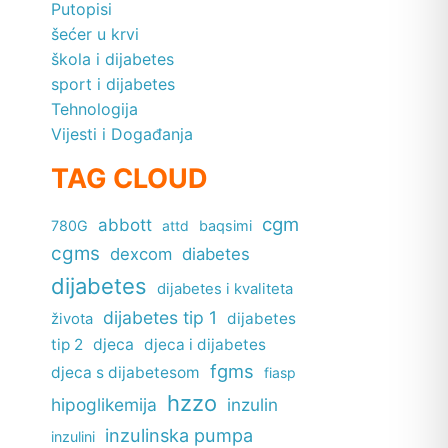
Putopisi
šećer u krvi
škola i dijabetes
sport i dijabetes
Tehnologija
Vijesti i Događanja
TAG CLOUD
cgm
abbott
780G
attd
baqsimi
cgms
dexcom
diabetes
dijabetes
dijabetes i kvaliteta
dijabetes tip 1
dijabetes
života
tip 2
djeca
djeca i dijabetes
fgms
djeca s dijabetesom
fiasp
hzzo
hipoglikemija
inzulin
inzulinska pumpa
inzulini