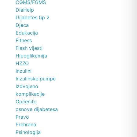
CGMS/FGMS
DiaHelp
Dijabetes tip 2
Djeca
Edukacija
Fitness
Flash vijesti
Hipoglikemija
HZZO
Inzulini
Inzulinske pumpe
Izdvojeno
komplikacije
Općenito
osnove dijabetesa
Pravo
Prehrana
Psihologija