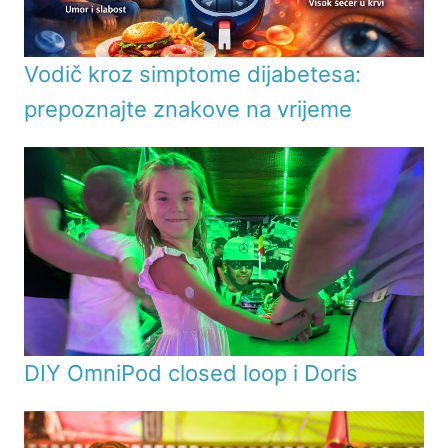
Vodič kroz simptome dijabetesa:
prepoznajte znakove na vrijeme
DIY OmniPod closed loop i Doris