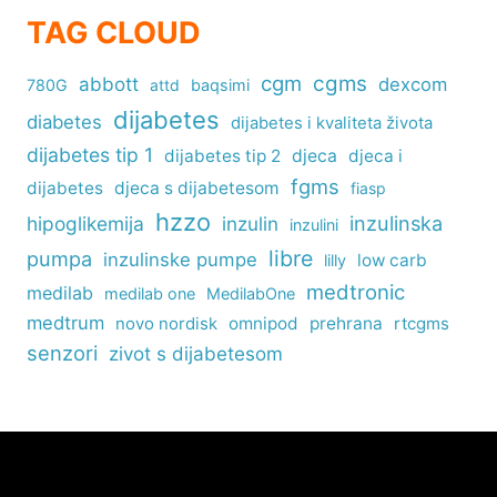
TAG CLOUD
cgm
cgms
abbott
dexcom
780G
attd
baqsimi
dijabetes
diabetes
dijabetes i kvaliteta života
dijabetes tip 1
dijabetes tip 2
djeca
djeca i
fgms
dijabetes
djeca s dijabetesom
fiasp
hzzo
inzulinska
hipoglikemija
inzulin
inzulini
libre
pumpa
inzulinske pumpe
low carb
lilly
medtronic
medilab
medilab one
MedilabOne
medtrum
omnipod
prehrana
rtcgms
novo nordisk
senzori
zivot s dijabetesom