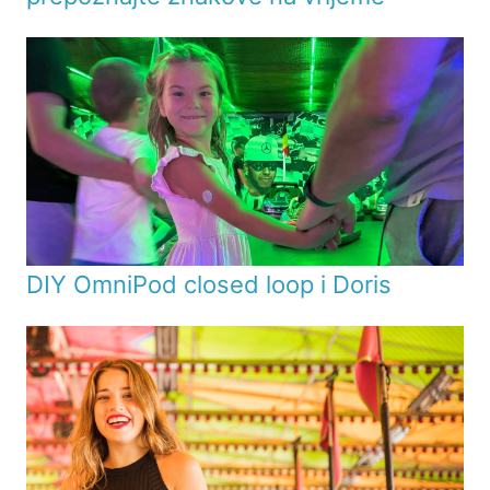
DIY OmniPod closed loop i Doris