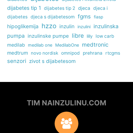
dijabetes tip 1
dijabetes tip 2
djeca
djeca i
fgms
dijabetes
djeca s dijabetesom
fiasp
hzzo
inzulinska
hipoglikemija
inzulin
inzulini
libre
pumpa
inzulinske pumpe
low carb
lilly
medtronic
medilab
medilab one
MedilabOne
medtrum
omnipod
prehrana
rtcgms
novo nordisk
senzori
zivot s dijabetesom
TIM NAINZULINU.COM