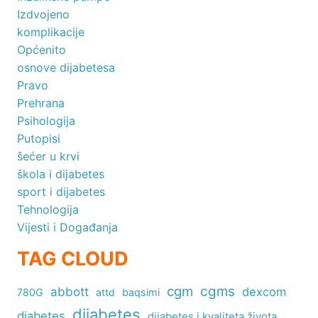
Izdvojeno
komplikacije
Općenito
osnove dijabetesa
Pravo
Prehrana
Psihologija
Putopisi
šećer u krvi
škola i dijabetes
sport i dijabetes
Tehnologija
Vijesti i Događanja
TAG CLOUD
cgm
cgms
abbott
dexcom
780G
attd
baqsimi
dijabetes
diabetes
dijabetes i kvaliteta života