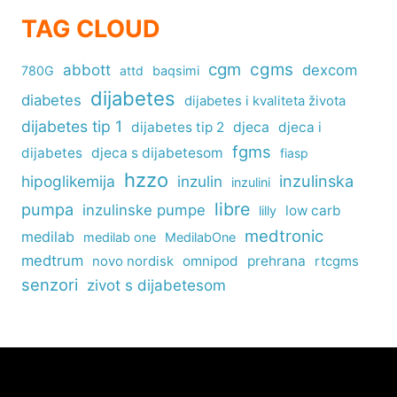
TAG CLOUD
cgm
cgms
abbott
dexcom
780G
attd
baqsimi
dijabetes
diabetes
dijabetes i kvaliteta života
dijabetes tip 1
dijabetes tip 2
djeca
djeca i
fgms
dijabetes
djeca s dijabetesom
fiasp
hzzo
inzulinska
hipoglikemija
inzulin
inzulini
libre
pumpa
inzulinske pumpe
low carb
lilly
medtronic
medilab
medilab one
MedilabOne
medtrum
omnipod
prehrana
rtcgms
novo nordisk
senzori
zivot s dijabetesom