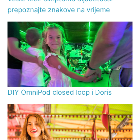
prepoznajte znakove na vrijeme
DIY OmniPod closed loop i Doris