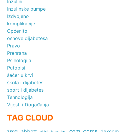
Inzulini
Inzulinske pumpe
Izdvojeno
komplikacije
Općenito
osnove dijabetesa
Pravo
Prehrana
Psihologija
Putopisi
šećer u krvi
škola i dijabetes
sport i dijabetes
Tehnologija
Vijesti i Događanja
TAG CLOUD
cgm
cgms
abbott
dexcom
780G
attd
baqsimi