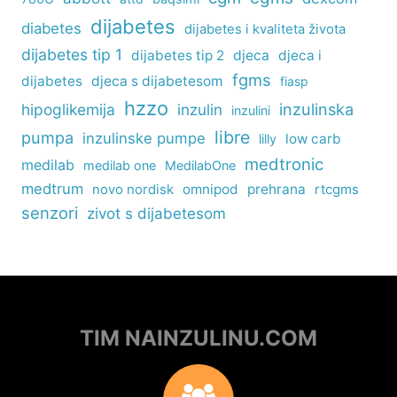
dijabetes
diabetes
dijabetes i kvaliteta života
dijabetes tip 1
dijabetes tip 2
djeca
djeca i
fgms
dijabetes
djeca s dijabetesom
fiasp
hzzo
inzulinska
hipoglikemija
inzulin
inzulini
libre
pumpa
inzulinske pumpe
low carb
lilly
medtronic
medilab
medilab one
MedilabOne
medtrum
omnipod
prehrana
rtcgms
novo nordisk
senzori
zivot s dijabetesom
TIM NAINZULINU.COM