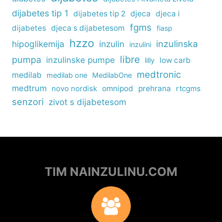
dijabetes tip 1
dijabetes tip 2
djeca
djeca i
fgms
dijabetes
djeca s dijabetesom
fiasp
hzzo
inzulinska
hipoglikemija
inzulin
inzulini
libre
pumpa
inzulinske pumpe
low carb
lilly
medtronic
medilab
medilab one
MedilabOne
medtrum
omnipod
prehrana
rtcgms
novo nordisk
senzori
zivot s dijabetesom
TIM NAINZULINU.COM