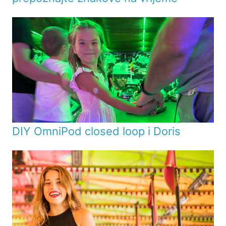
DIY OmniPod closed loop i Doris