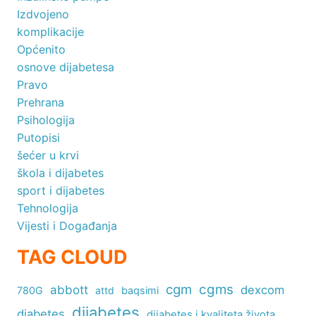
Izdvojeno
komplikacije
Općenito
osnove dijabetesa
Pravo
Prehrana
Psihologija
Putopisi
šećer u krvi
škola i dijabetes
sport i dijabetes
Tehnologija
Vijesti i Događanja
TAG CLOUD
cgm
cgms
abbott
dexcom
780G
attd
baqsimi
dijabetes
diabetes
dijabetes i kvaliteta života