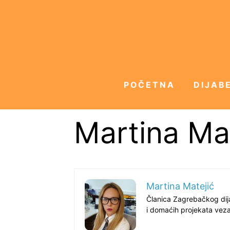
POČETNA
DIJABE
Martina Ma
Martina Matejić
Članica Zagrebačkog dija
i domaćih projekata veza