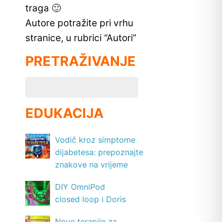
traga 🙂
Autore potražite pri vrhu
stranice, u rubrici “Autori”
PRETRAŽIVANJE
EDUKACIJA
Vodič kroz simptome
dijabetesa: prepoznajte
znakove na vrijeme
DIY OmniPod
closed loop i Doris
Nove terapije za