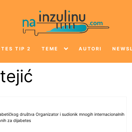
TES TIP 2
TEME
AUTORI
NEWS
tejić
betičkog društva Organizator i sudionik mnogih internacionalnih
nih za dijabetes