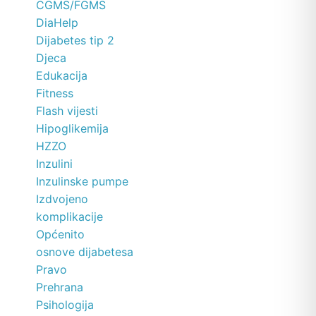
CGMS/FGMS
DiaHelp
Dijabetes tip 2
Djeca
Edukacija
Fitness
Flash vijesti
Hipoglikemija
HZZO
Inzulini
Inzulinske pumpe
Izdvojeno
komplikacije
Općenito
osnove dijabetesa
Pravo
Prehrana
Psihologija