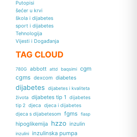
Putopisi
šećer u krvi
škola i dijabetes
sport i dijabetes
Tehnologija
Vijesti i Događanja
TAG CLOUD
cgm
abbott
780G
attd
baqsimi
cgms
dexcom
diabetes
dijabetes
dijabetes i kvaliteta
dijabetes tip 1
dijabetes
života
tip 2
djeca
djeca i dijabetes
fgms
djeca s dijabetesom
fiasp
hzzo
hipoglikemija
inzulin
inzulinska pumpa
inzulini