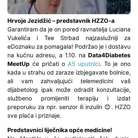
Hrvoje Jezidžić – predstavnik HZZO-a
Garantiram da je on pored ravnatelja Luciana
Vukelića i Tee Strbad najzaslužniji za
eDoznaku za pomagala! Podržao je i dostavu
na kućnu adresu, a 1.10. na
Data4Diabetes
MeetUp
će pričati o
A5 uputnici
. To je ono
kada u strahu od zaraze izbjegavate bolnice,
ali vam zahvaljujući
telemedicini
vaš
dijabetolog ipak može odradit konzultacije,
službeno promijeniti terapiju i izdat
preporuku za npr. senzor ili inzulin 😊. HZZO
sve plaća i priznaje.
Predstavnici liječnika opće medicine!