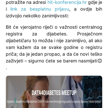
potražite na adresi
hit-konferencija.hr
gdje je
i
link za besplatnu prijavu
, a ovdje bih
izdvojio nekoliko zanimljivosti:
Bit će vjerojatno riječi o važnosti centralnog
registra za dijabetes. Prosječnom
dijabetičaru
to možda i nije zanimljivo, ali ako
vam kažem da se svake godine o registru
priča; da je jedan propao, a da će novi teško
zaživjeti – sigurno ćete se barem nasmijati😊
.