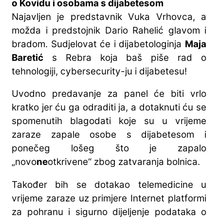
o Kovidu i osobama s dijabetesom
Najavljen je predstavnik Vuka Vrhovca, a
možda i predstojnik Dario Rahelić glavom i
bradom. Sudjelovat će i dijabetologinja
Maja
Baretić
s Rebra koja baš piše rad o
tehnologiji, cybersecurity-ju i dijabetesu!
Uvodno predavanje za panel će biti vrlo
kratko jer ću ga odraditi ja, a dotaknuti ću se
spomenutih blagodati koje su u vrijeme
zaraze zapale osobe s dijabetesom i
ponečeg lošeg što je zapalo
„novo
ne
otkrivene“ zbog zatvaranja bolnica.
Također bih se dotakao telemedicine u
vrijeme zaraze uz primjere Internet platformi
za pohranu i sigurno dijeljenje podataka o