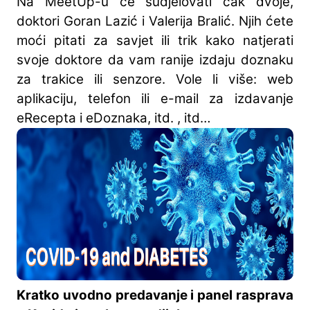
Na MeetUp-u će sudjelovati čak dvoje,
doktori Goran Lazić i Valerija Bralić. Njih ćete
moći pitati za savjet ili trik kako natjerati
svoje doktore da vam ranije izdaju doznaku
za trakice ili senzore. Vole li više: web
aplikaciju, telefon ili e-mail za izdavanje
eRecepta i eDoznaka, itd. , itd…
Kratko uvodno predavanje i panel rasprava