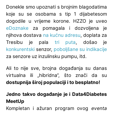
Donekle smo upoznati s brojnim blagodatima
koje su se osobama s tip 1 dijabetesom
dogodile u vrijeme korone. HZZO je uveo
eDoznake
za pomagala i dozvoljena je
njihova dostava
na kućnu adresu
, doplata za
Tresibu je pala
tri puta
, došao je
konkurentski
senzor,
poboljšane su indikacije
za senzore uz inzulinsku pumpu, itd.
Ali to nije sve, brojna događanja su danas
virtualna ili „hibridna“, što znači da su
dostupnija široj populaciji i to besplatno!
Jedno takvo događanje je i
Data4Diabetes
MeetUp
Kompletan i ažuran program ovog
eventa