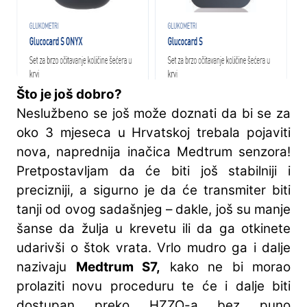
Što je još dobro?
Neslužbeno se još može doznati da bi se za
oko 3 mjeseca u Hrvatskoj trebala pojaviti
nova, naprednija inačica Medtrum senzora!
Pretpostavljam da će biti još stabilniji i
precizniji, a sigurno je da će transmiter biti
tanji od ovog sadašnjeg – dakle, još su manje
šanse da žulja u krevetu ili da ga otkinete
udarivši o štok vrata. Vrlo mudro ga i dalje
nazivaju
Medtrum S7,
kako ne bi morao
prolaziti novu proceduru te će i dalje biti
dostupan preko HZZO-a bez puno