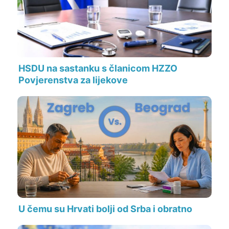
HSDU na sastanku s članicom HZZO
Povjerenstva za lijekove
U čemu su Hrvati bolji od Srba i obratno