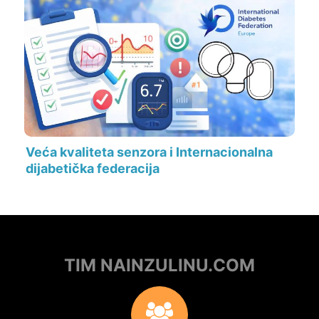
Veća kvaliteta senzora i Internacionalna
dijabetička federacija
TIM NAINZULINU.COM