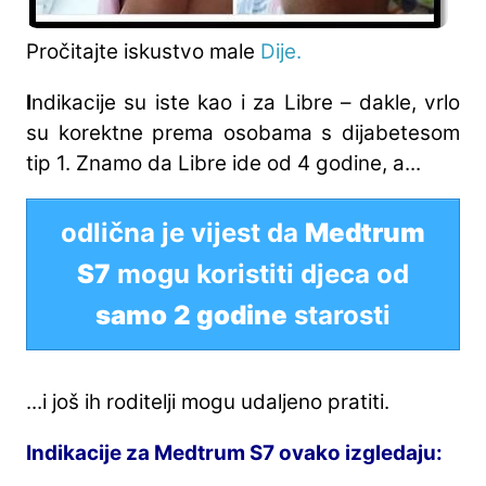
Pročitajte iskustvo male
Dije.
I
ndikacije su iste kao i za Libre – dakle, vrlo
su korektne prema osobama s dijabetesom
tip 1. Znamo da Libre ide od 4 godine, a...
odlična je vijest da
Medtrum
S7
mogu koristiti djeca od
samo
2 godine
starosti
...i još ih roditelji mogu udaljeno pratiti.
Indikacije za Medtrum S7 ovako izgledaju: