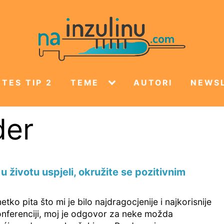
TES TIP 2
TEME
AUTORI
NEWS
der
u životu uspjeli, okružite se pozitivnim
tko pita što mi je bilo najdragocjenije i najkorisnije
nferenciji, moj je odgovor za neke možda