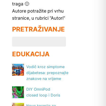
traga 🙂
Autore potražite pri vrhu
stranice, u rubrici “Autori”
PRETRAŽIVANJE
EDUKACIJA
Vodič kroz simptome
dijabetesa: prepoznajte
znakove na vrijeme
DIY OmniPod
closed loop i Doris
Nove terapije za