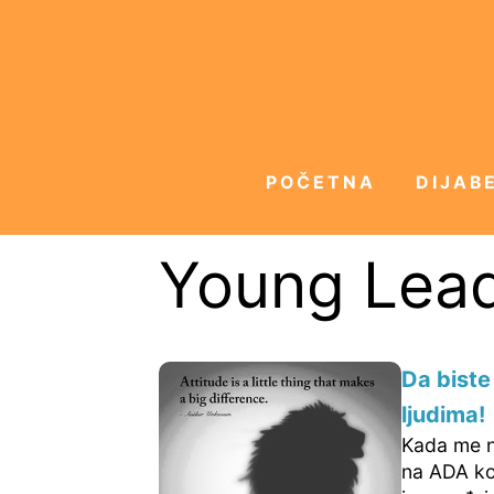
POČETNA
DIJABE
Young Lea
Da biste 
ljudima!
Kada me ne
na ADA ko