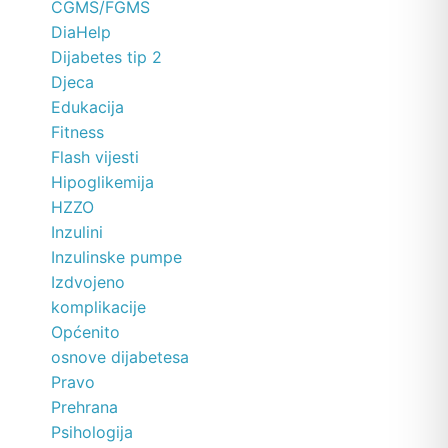
CGMS/FGMS
DiaHelp
Dijabetes tip 2
Djeca
Edukacija
Fitness
Flash vijesti
Hipoglikemija
HZZO
Inzulini
Inzulinske pumpe
Izdvojeno
komplikacije
Općenito
osnove dijabetesa
Pravo
Prehrana
Psihologija