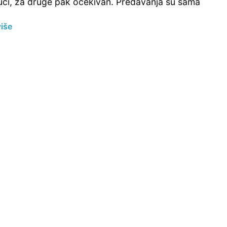
ući, za druge pak očekivan. Predavanja su sama
više