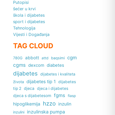
Putopisi
šećer u krvi
škola i dijabetes
sport i dijabetes
Tehnologija
Vijesti i Događanja
TAG CLOUD
cgm
abbott
780G
attd
baqsimi
cgms
dexcom
diabetes
dijabetes
dijabetes i kvaliteta
dijabetes tip 1
dijabetes
života
tip 2
djeca
djeca i dijabetes
fgms
djeca s dijabetesom
fiasp
hzzo
hipoglikemija
inzulin
inzulinska pumpa
inzulini