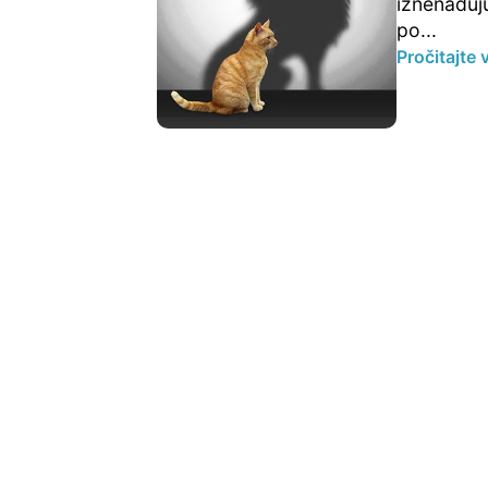
iznenađuj
po...
Pročitajte 