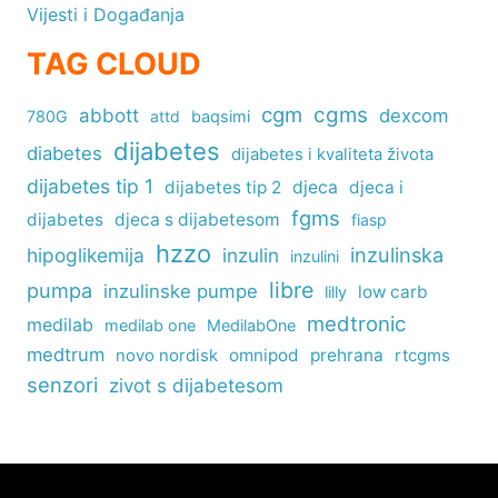
Vijesti i Događanja
TAG CLOUD
cgm
cgms
abbott
dexcom
780G
attd
baqsimi
dijabetes
diabetes
dijabetes i kvaliteta života
dijabetes tip 1
dijabetes tip 2
djeca
djeca i
fgms
dijabetes
djeca s dijabetesom
fiasp
hzzo
inzulinska
hipoglikemija
inzulin
inzulini
libre
pumpa
inzulinske pumpe
low carb
lilly
medtronic
medilab
medilab one
MedilabOne
medtrum
omnipod
prehrana
rtcgms
novo nordisk
senzori
zivot s dijabetesom