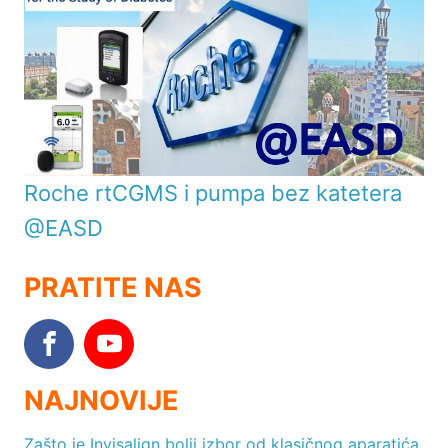
Roche rtCGMS i pumpa bez katetera
@EASD
PRATITE NAS
NAJNOVIJE
Zašto je Invisalign bolji izbor od klasičnog aparatića