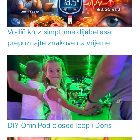
Vodič kroz simptome dijabetesa:
prepoznajte znakove na vrijeme
DIY OmniPod closed loop i Doris