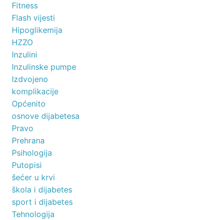
Fitness
Flash vijesti
Hipoglikemija
HZZO
Inzulini
Inzulinske pumpe
Izdvojeno
komplikacije
Općenito
osnove dijabetesa
Pravo
Prehrana
Psihologija
Putopisi
šećer u krvi
škola i dijabetes
sport i dijabetes
Tehnologija