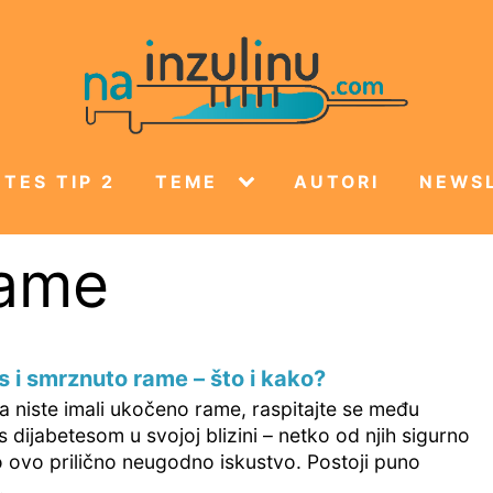
TES TIP 2
TEME
AUTORI
NEWS
rame
s i smrznuto rame – što i kako?
a niste imali ukočeno rame, raspitajte se među
dijabetesom u svojoj blizini – netko od njih sigurno
o ovo prilično neugodno iskustvo. Postoji puno
.