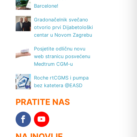
Barcelone!
Gradonačelnik svečano
otvorio prvi Dijabetološki
centar u Novom Zagrebu
Posjetite odličnu novu
web stranicu posvećenu
Medtrum CGM-u
Roche rtCGMS i pumpa
bez katetera @EASD
PRATITE NAS
NAJNOVIJE