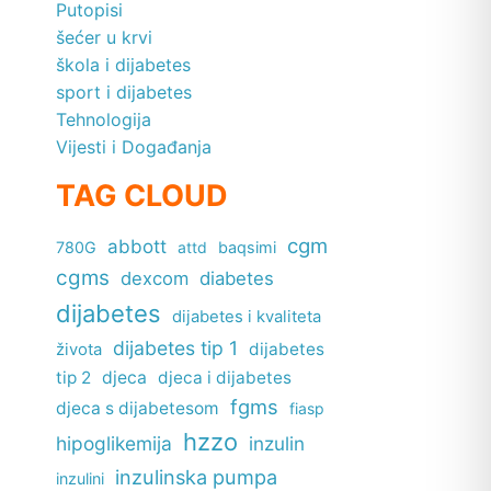
Putopisi
šećer u krvi
škola i dijabetes
sport i dijabetes
Tehnologija
Vijesti i Događanja
TAG CLOUD
cgm
abbott
780G
attd
baqsimi
cgms
dexcom
diabetes
dijabetes
dijabetes i kvaliteta
dijabetes tip 1
dijabetes
života
tip 2
djeca
djeca i dijabetes
fgms
djeca s dijabetesom
fiasp
hzzo
hipoglikemija
inzulin
inzulinska pumpa
inzulini