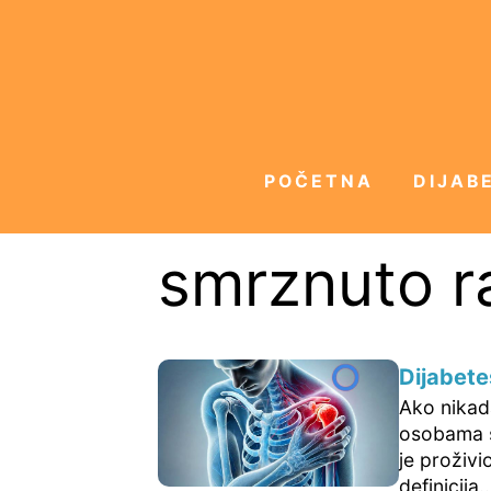
POČETNA
DIJABE
smrznuto 
Dijabete
Ako nikad
osobama s 
je proživi
definicija..