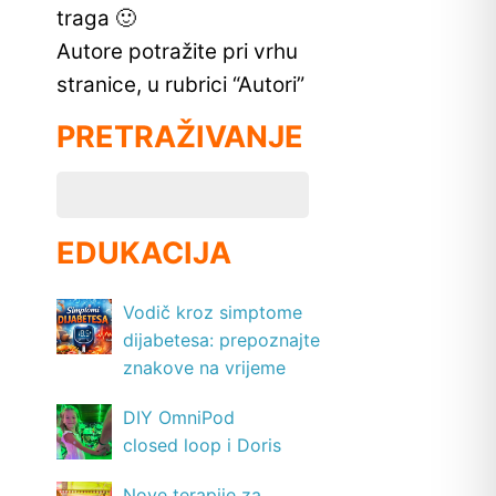
traga 🙂
Autore potražite pri vrhu
stranice, u rubrici “Autori”
PRETRAŽIVANJE
EDUKACIJA
Vodič kroz simptome
dijabetesa: prepoznajte
znakove na vrijeme
DIY OmniPod
closed loop i Doris
Nove terapije za