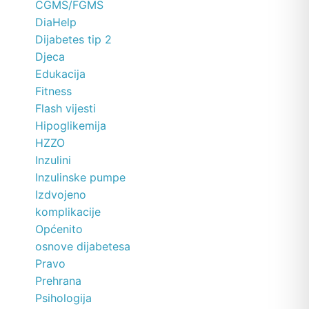
CGMS/FGMS
DiaHelp
Dijabetes tip 2
Djeca
Edukacija
Fitness
Flash vijesti
Hipoglikemija
HZZO
Inzulini
Inzulinske pumpe
Izdvojeno
komplikacije
Općenito
osnove dijabetesa
Pravo
Prehrana
Psihologija