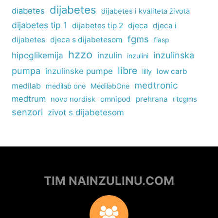
dijabetes
diabetes
dijabetes i kvaliteta života
dijabetes tip 1
dijabetes tip 2
djeca
djeca i
fgms
dijabetes
djeca s dijabetesom
fiasp
hzzo
inzulinska
hipoglikemija
inzulin
inzulini
libre
pumpa
inzulinske pumpe
low carb
lilly
medtronic
medilab
medilab one
MedilabOne
medtrum
omnipod
prehrana
rtcgms
novo nordisk
senzori
zivot s dijabetesom
TIM NAINZULINU.COM