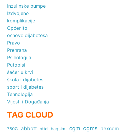
Inzulinske pumpe
Izdvojeno
komplikacije
Općenito
osnove dijabetesa
Pravo
Prehrana
Psihologija
Putopisi
šećer u krvi
škola i dijabetes
sport i dijabetes
Tehnologija
Vijesti i Događanja
TAG CLOUD
cgm
cgms
abbott
dexcom
780G
attd
baqsimi