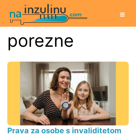
porezne
Prava za osobe s invaliditetom