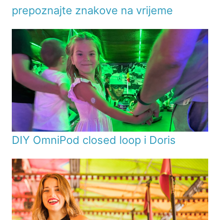
prepoznajte znakove na vrijeme
DIY OmniPod closed loop i Doris