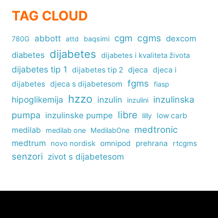
TAG CLOUD
cgm
cgms
abbott
dexcom
780G
attd
baqsimi
dijabetes
diabetes
dijabetes i kvaliteta života
dijabetes tip 1
dijabetes tip 2
djeca
djeca i
fgms
dijabetes
djeca s dijabetesom
fiasp
hzzo
inzulinska
hipoglikemija
inzulin
inzulini
libre
pumpa
inzulinske pumpe
low carb
lilly
medtronic
medilab
medilab one
MedilabOne
medtrum
omnipod
prehrana
rtcgms
novo nordisk
senzori
zivot s dijabetesom