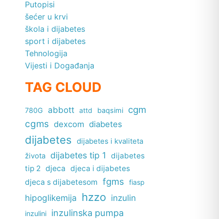
Putopisi
šećer u krvi
škola i dijabetes
sport i dijabetes
Tehnologija
Vijesti i Događanja
TAG CLOUD
cgm
abbott
780G
attd
baqsimi
cgms
dexcom
diabetes
dijabetes
dijabetes i kvaliteta
dijabetes tip 1
dijabetes
života
tip 2
djeca
djeca i dijabetes
fgms
djeca s dijabetesom
fiasp
hzzo
hipoglikemija
inzulin
inzulinska pumpa
inzulini