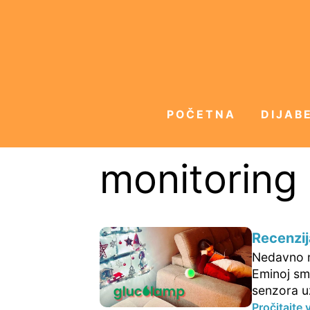
POČETNA
DIJABE
monitoring
Recenzij
Nedavno mi
Eminoj sm
senzora uz
Pročitajte 