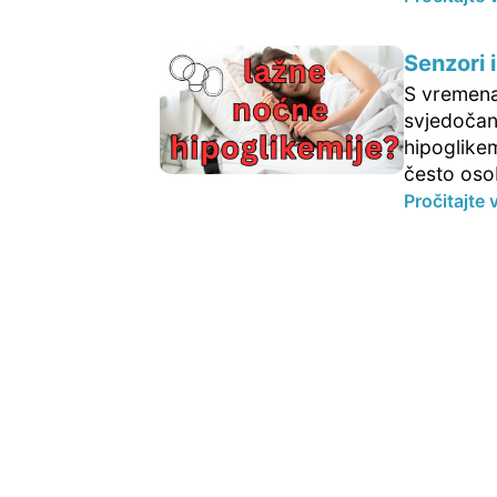
Senzori 
S vremena
svjedočan
hipoglikem
često oso
Pročitajte 