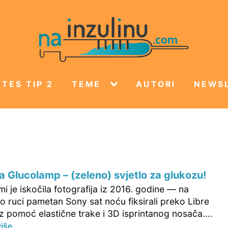
TES TIP 2
TEME
AUTORI
NEWS
a Glucolamp – (zeleno) svjetlo za glukozu!
 je iskočila fotografija iz 2016. godine — na
o ruci pametan Sony sat noću fiksirali preko Libre
 pomoć elastične trake i 3D isprintanog nosača....
više