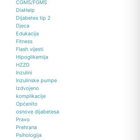
CGMS/FGMS
DiaHelp
Dijabetes tip 2
Djeca
Edukacija
Fitness
Flash vijesti
Hipoglikemija
HZZO
Inzulini
Inzulinske pumpe
Izdvojeno
komplikacije
Općenito
osnove dijabetesa
Pravo
Prehrana
Psihologija