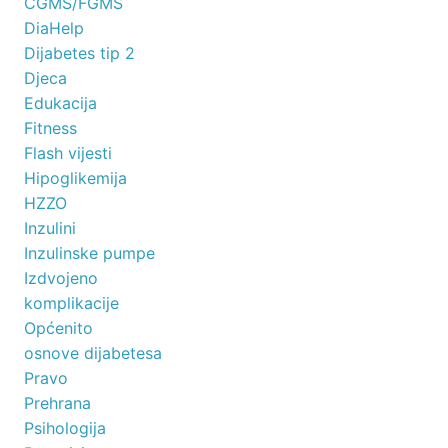
CGMS/FGMS
DiaHelp
Dijabetes tip 2
Djeca
Edukacija
Fitness
Flash vijesti
Hipoglikemija
HZZO
Inzulini
Inzulinske pumpe
Izdvojeno
komplikacije
Općenito
osnove dijabetesa
Pravo
Prehrana
Psihologija