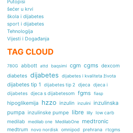
Putopisi
šećer u krvi
škola i dijabetes
sport i dijabetes
Tehnologija
Vijesti i Događanja
TAG CLOUD
cgm
cgms
abbott
dexcom
780G
attd
baqsimi
dijabetes
diabetes
dijabetes i kvaliteta života
dijabetes tip 1
dijabetes tip 2
djeca
djeca i
fgms
dijabetes
djeca s dijabetesom
fiasp
hzzo
inzulinska
hipoglikemija
inzulin
inzulini
libre
pumpa
inzulinske pumpe
low carb
lilly
medtronic
medilab
medilab one
MedilabOne
medtrum
omnipod
prehrana
rtcgms
novo nordisk